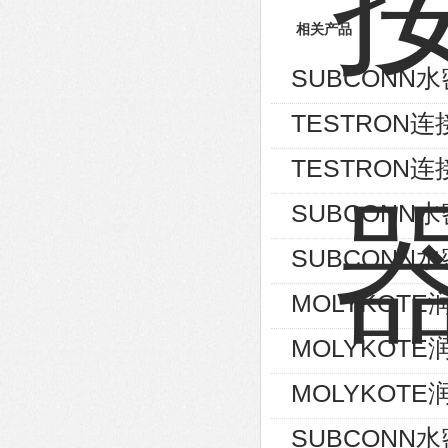
相关产品
SUBCONN水
TESTRON连
TESTRON连
SUBCONN
SUBCONN
MOLYKOTE
MOLYKOTE
MOLYKOTE润
SUBCONN水