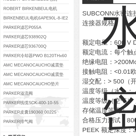
8APE90S-4 IE3
ROBERT BIRKENBEUL电机
SUBCONN水密
8APE80M-2K-IE3
BIRKENBEUL电机6APE90L-8-IE2
连接器规格
PARKER滤芯P055A
PARKER滤芯938902Q
额定电压：600 V D
PARKER滤芯936700Q
额定电流：每个触点 
PARKER冷却器PWO B120THx60
绝缘电阻：>200M
AMC MECANOCAUCHO减震垫
接触电阻：<0.01
138552
AMC MECANOCAUCHO减震垫
湿交配：> 500
138551
AMC MECANOCAUCHO垫片
温度等级（水）： - 4
608074
PARKER溢流阀
温度等级（空气）： - 4
RE06M35W2N1KWXG087
PARKER线缆SCK-400-10-55
存储温度等级： - 40 
PARKER皮囊190360 00225
合格压力测试：800 ba
PARKER排气阀
PEEK 额定深度：300 
VV01311G0QF1026-54507-H