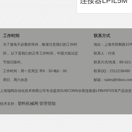
连接器LPIL5M
工作时间
联系方式
为了避免不必要的等待，敬请注意我们的工作时
地址：上海市邯郸路10
间 。以下是我们的正常工作时间，中国大陆法定
联系人：付清
节假日除外。
联系方式/传真：86-021-5
工作时间：周一至周五 早8：30-晚6：00
联系QQ：2312238490
周日、周六休息
邮箱：sales@riikoo.co
上海瑞阔自动化技术有限公司专业提供SUBCONN水密连接器LPBH5FSS等产品信息
塑料机械网
管理登陆
技术支持：