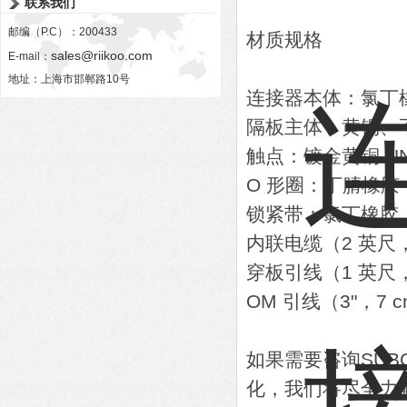
联系我们
邮编（P.C）：200433
材质规格
sales@riikoo.com
E-mail：
地址：上海市邯郸路10号
连接器本体：氯丁
隔板主体：黄铜、不
触点：镀金黄铜 UNS 
O 形圈：丁腈橡胶
锁紧带：氯丁橡胶
内联电缆（2 英尺，6
穿板引线（1 英尺，3
OM 引线（3"，7 c
如果需要咨询SU
化，我们将尽全力