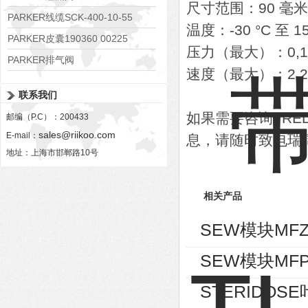
尺寸范围：90 毫米至
RE06M35W2N1KWXG087
PARKER线缆SCK-400-10-55
温度：-30 °C 至 15
PARKER皮囊190360 00225
压力（最大）：0,15
PARKER排气阀
速度（最大）：2,2 
VV01311G0QF1026-54507-H
联系我们
如果需要咨询TREL
邮编（P.C）：200433
sales@riikoo.com
E-mail：
息，请随时致电瑞
地址：上海市邯郸路10号
相关产品
SEW模块MFZ
SEW模块MFP
STERIDOSE叶