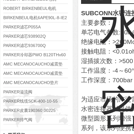
8APE90S-4 IE3
ROBERT BIRKENBEUL电机
SUBCONN水密连接
8APE80M-2K-IE3
BIRKENBEUL电机6APE90L-8-IE2
主要参数：
PARKER滤芯P055A
单芯电气参数:10A
PARKER滤芯938902Q
绝缘电阻：>200M
PARKER滤芯936700Q
接触电阻：<0.01o
PARKER冷却器PWO B120THx60
湿插拔次数：>500
AMC MECANOCAUCHO减震垫
工作温度：-4～60°
138552
AMC MECANOCAUCHO减震垫
工作深度：700bar
138551
AMC MECANOCAUCHO垫片
608074
PARKER溢流阀
为适应市场的广泛需
RE06M35W2N1KWXG087
PARKER线缆SCK-400-10-55
水密连接器以提供
PARKER皮囊190360 00225
微型圆形系列增强
PARKER排气阀
系列，该系列便携
VV01311G0QF1026-54507-H