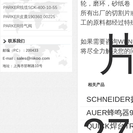
轮，磨环，砂纸卷
RE06M35W2N1KWXG087
PARKER线缆SCK-400-10-55
所有出厂的切割片或
PARKER皮囊190360 00225
工的原料都经过特
PARKER排气阀
VV01311G0QF1026-54507-H
如果需要咨询WE
联系我们
将尽全力解决您的
邮编（P.C）：200433
sales@riikoo.com
E-mail：
地址：上海市邯郸路10号
相关产品
SCHNEIDE
AUER蜂鸣器90
QUICK焊台TR