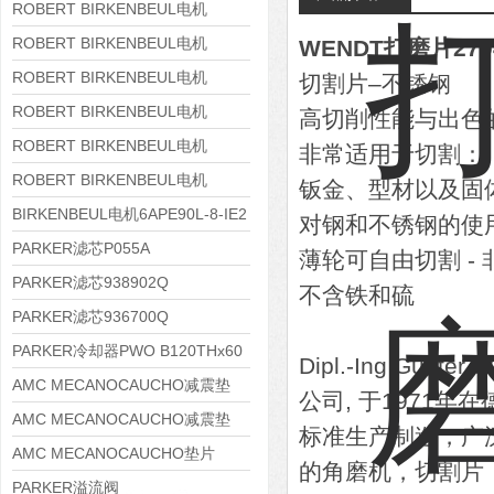
8APE180L-4 IE3
ROBERT BIRKENBEUL电机
8APE160M-6 IE3
ROBERT BIRKENBEUL电机
WENDT打磨片270
8APE160L-4-IE3
ROBERT BIRKENBEUL电机
切割片–不锈钢
8APE112M-6K-IE3
ROBERT BIRKENBEUL电机
高切削性能与出色
8APE100L-2 IE3
ROBERT BIRKENBEUL电机
非常适用于切割：
8APE90S-4 IE3
ROBERT BIRKENBEUL电机
钣金、型材以及固
8APE80M-2K-IE3
BIRKENBEUL电机6APE90L-8-IE2
对钢和不锈钢的使
PARKER滤芯P055A
薄轮可自由切割 -
PARKER滤芯938902Q
不含铁和硫
PARKER滤芯936700Q
PARKER冷却器PWO B120THx60
Dipl.-Ing G
AMC MECANOCAUCHO减震垫
公司, 于1971
138552
AMC MECANOCAUCHO减震垫
标准生产制造，广
138551
AMC MECANOCAUCHO垫片
的角磨机，切割片
608074
PARKER溢流阀