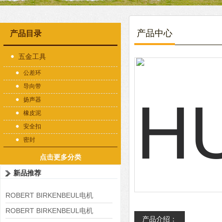
产品中心
产品目录
五金工具
公差环
导向带
扬声器
橡皮泥
安全扣
密封
点击更多分类
新品推荐
ROBERT BIRKENBEUL电机
8APE225M-4-IE3
ROBERT BIRKENBEUL电机
产品介绍：