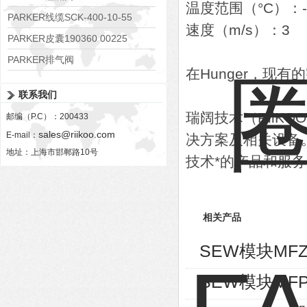
温度范围（°C）：-55
RE06M35W2N1KWXG087
PARKER线缆SCK-400-10-55
速度（m/s）：3
PARKER皮囊190360 00225
PARKER排气阀
在Hunger，现
VV01311G0QF1026-54507-H
联系我们
瑞阔技术（RiiK
邮编（P.C）：200433
sales@riikoo.com
E-mail：
决方案及相关设备
地址：上海市邯郸路10号
技术*的产品和服
相关产品
SEW模块MFZ
SEW模块MFP