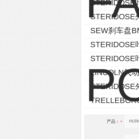
STERIDOSE叶
STERIDOSE外
SEW刹车盘BM
STERIDOSE叶
STERIDOSE叶
LINCOLN气动
STERIDOSE外
TRELLEBOR
产品：