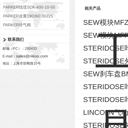
RE06M35W2N1KWXG087
PARKER线缆SCK-400-10-55
相关产品
PARKER皮囊190360 00225
SEW模块MFZ
PARKER排气阀
VV01311G0QF1026-54507-H
SEW模块MFP
联系我们
STERIDOSE叶
邮编（P.C）：200433
sales@riikoo.com
E-mail：
STERIDOSE外
地址：上海市邯郸路10号
SEW刹车盘BM
STERIDOSE叶
STERIDOSE叶
LINCOLN气动
STERIDOSE外