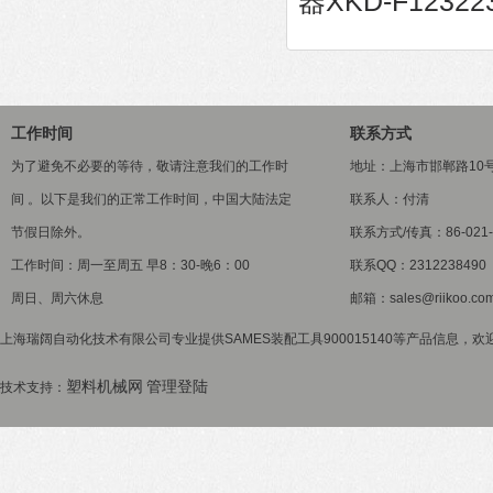
器XKD-F12322
工作时间
联系方式
为了避免不必要的等待，敬请注意我们的工作时
地址：上海市邯郸路10
间 。以下是我们的正常工作时间，中国大陆法定
联系人：付清
节假日除外。
联系方式/传真：86-021-5
工作时间：周一至周五 早8：30-晚6：00
联系QQ：2312238490
周日、周六休息
邮箱：sales@riikoo.co
上海瑞阔自动化技术有限公司专业提供SAMES装配工具900015140等产品信息，欢迎
塑料机械网
管理登陆
技术支持：