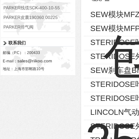
RE06M35W2N1KWXG087
PARKER线缆SCK-400-10-55
SEW模块MFZ
PARKER皮囊190360 00225
SEW模块MFP
PARKER排气阀
VV01311G0QF1026-54507-H
STERIDOSE叶
联系我们
邮编（P.C）：200433
STERIDOSE外
sales@riikoo.com
E-mail：
SEW刹车盘BM
地址：上海市邯郸路10号
STERIDOSE叶
STERIDOSE叶
LINCOLN气动
STERIDOSE外