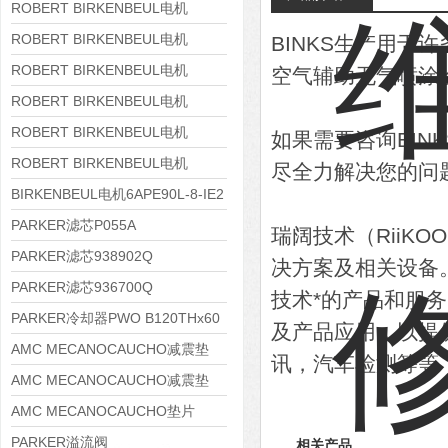
8APE180L-4 IE3
ROBERT BIRKENBEUL电机
8APE160M-6 IE3
ROBERT BIRKENBEUL电机
BINKS生产用
8APE160L-4-IE3
ROBERT BIRKENBEUL电机
空气辅助无气喷涂
8APE112M-6K-IE3
ROBERT BIRKENBEUL电机
8APE100L-2 IE3
ROBERT BIRKENBEUL电机
如果需要咨询BI
8APE90S-4 IE3
ROBERT BIRKENBEUL电机
尽全力解决您的问
8APE80M-2K-IE3
BIRKENBEUL电机6APE90L-8-IE2
PARKER滤芯P055A
瑞阔技术（RiiK
PARKER滤芯938902Q
决方案及相关设备
PARKER滤芯936700Q
技术*的产品和服
PARKER冷却器PWO B120THx60
及产品应用，以提
AMC MECANOCAUCHO减震垫
讯，汽车检测等等
138552
AMC MECANOCAUCHO减震垫
138551
AMC MECANOCAUCHO垫片
608074
PARKER溢流阀
相关产品