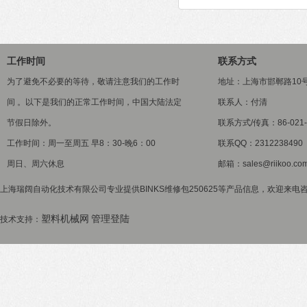
工作时间
联系方式
为了避免不必要的等待，敬请注意我们的工作时
地址：上海市邯郸路10
间 。以下是我们的正常工作时间，中国大陆法定
联系人：付清
节假日除外。
联系方式/传真：86-021-5
工作时间：周一至周五 早8：30-晚6：00
联系QQ：2312238490
周日、周六休息
邮箱：sales@riikoo.co
上海瑞阔自动化技术有限公司专业提供BINKS维修包250625等产品信息，欢迎来电咨询
塑料机械网
管理登陆
技术支持：