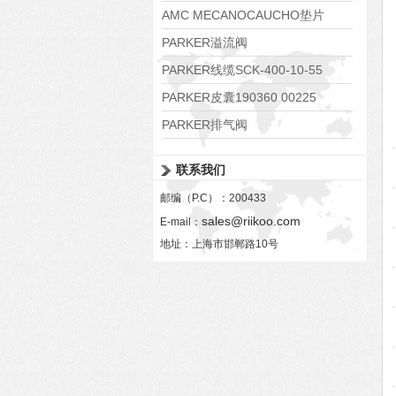
138551
AMC MECANOCAUCHO垫片
608074
PARKER溢流阀
RE06M35W2N1KWXG087
PARKER线缆SCK-400-10-55
PARKER皮囊190360 00225
PARKER排气阀
VV01311G0QF1026-54507-H
联系我们
邮编（P.C）：200433
sales@riikoo.com
E-mail：
地址：上海市邯郸路10号