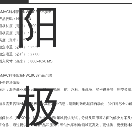
AMAC锌棒阳极NW18C3技术参数
产品代码：NW18C3
阳极长度（毫米）：600
阳极宽度（毫米）：135
高度（毫米）：53
额定净重（公斤）：25.50
额定毛重（公斤）：27.00
插入尺寸（毫米）：800x40x6 MS
AMAC锌棒阳极NW18C3产品介绍
小型锌块阳极
应用：海洋商业和 pleasure 船只、船体、舵、浮标、压载舱、艏推进器管、热交
如果需要咨询AMAC阳极石及其他相关信息，请随时致电瑞阔自动化，我们将尽全力
瑞阔技术（RiiKOO）主要为汽车制造领域提供测试，分析及应用等方面的解决方案
手合作，通过提供技术*的产品和服务，帮助汽车制造领域更高效，更优质，更便捷地