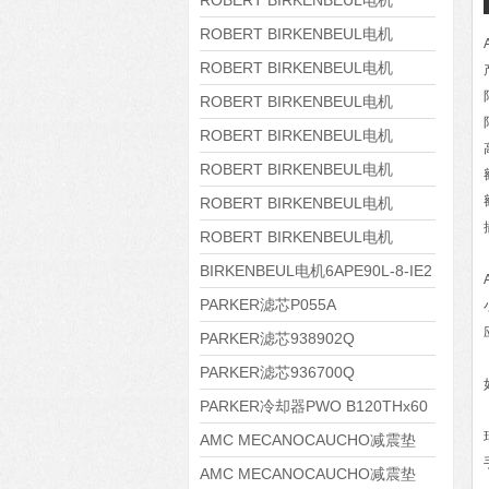
ROBERT BIRKENBEUL电机
8APE225M-4-IE3
ROBERT BIRKENBEUL电机
8APE180L-4 IE3
ROBERT BIRKENBEUL电机
8APE160M-6 IE3
ROBERT BIRKENBEUL电机
8APE160L-4-IE3
ROBERT BIRKENBEUL电机
8APE112M-6K-IE3
ROBERT BIRKENBEUL电机
8APE100L-2 IE3
ROBERT BIRKENBEUL电机
8APE90S-4 IE3
ROBERT BIRKENBEUL电机
8APE80M-2K-IE3
BIRKENBEUL电机6APE90L-8-IE2
PARKER滤芯P055A
PARKER滤芯938902Q
PARKER滤芯936700Q
PARKER冷却器PWO B120THx60
AMC MECANOCAUCHO减震垫
138552
AMC MECANOCAUCHO减震垫