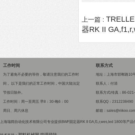
TRELL
上一篇 :
器RK II GA,f1,r
工作时间
联系方式
为了避免不必要的等待，敬请注意我们的工作时
地址：上海市邯郸路10
间 。以下是我们的正常工作时间，中国大陆法定
联系人：付清
节假日除外。
联系方式/传真：86-021-5
工作时间：周一至周五 早8：30-晚6：00
联系QQ：2312238490
周日、周六休息
邮箱：sales@riikoo.co
上海瑞阔自动化技术有限公司专业提供BWF固定器RK II GA,f1,r,wes,led 1800
塑料机械网
管理登陆