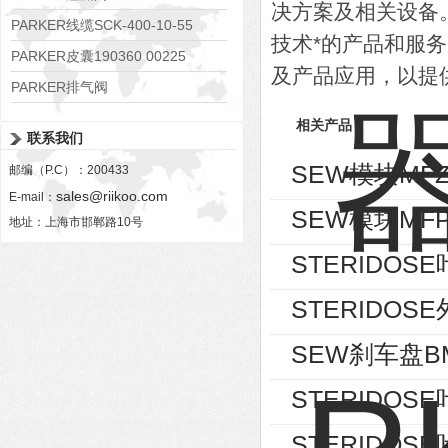
决方案及相关设备
RE06M35W2N1KWXG087
PARKER线缆SCK-400-10-55
技术*的产品和服
PARKER皮囊190360 00225
及产品应用，以提
PARKER排气阀
VV01311G0QF1026-54507-H
相关产品
联系我们
SEW模块MFZ
邮编（P.C）：200433
sales@riikoo.com
E-mail：
SEW模块MFP
地址：上海市邯郸路10号
STERIDOSE叶
STERIDOSE外
SEW刹车盘BM
STERIDOSE叶
STERIDOSE叶