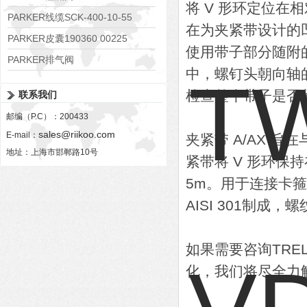
将 V 形环定位在
RE06M35W2N1KWXG087
PARKER线缆SCK-400-10-55
在为夹紧带设计的
PARKER皮囊190360 00225
使用带子部分随附
PARKER排气阀
中，螺钉头朝向轴
VV01311G0QF1026-54507-H
检查整个带子是否
联系我们
邮编（P.C）：200433
sales@riikoo.com
E-mail：
夹紧带 A/AX 旨
地址：上海市邯郸路10号
紧带将 V 形环
5m。用于连接卡
AISI 301制成，
如果需要咨询TRE
化，我们将尽全力