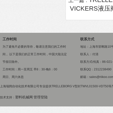
上一篇 :
VICKERS液压阀K
工作时间
联系方式
为了避免不必要的等待，敬请注意我们的工作时
地址：上海市邯郸路10
间 。以下是我们的正常工作时间，中国大陆法定
联系人：付清
节假日除外。
联系方式/传真：86-021-5
工作时间：周一至周五 早8：30-晚6：00
联系QQ：2312238490
周日、周六休息
邮箱：sales@riikoo.co
上海瑞阔自动化技术有限公司专业提供TRELLEBORG V型封TWVL01500-VDT5
塑料机械网
管理登陆
技术支持：