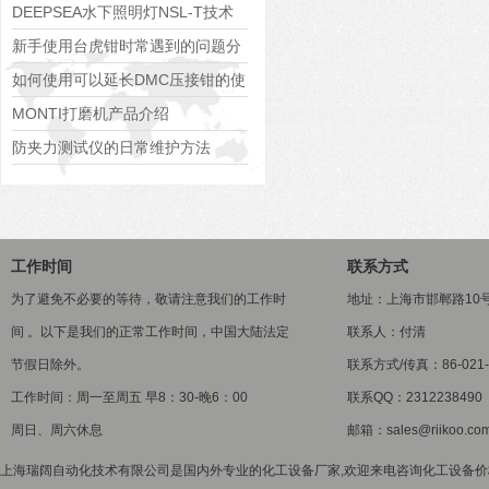
技巧分享
DEEPSEA水下照明灯NSL-T技术
数据及外观尺寸图
新手使用台虎钳时常遇到的问题分
析
如何使用可以延长DMC压接钳的使
用寿命
MONTI打磨机产品介绍
防夹力测试仪的日常维护方法
工作时间
联系方式
为了避免不必要的等待，敬请注意我们的工作时
地址：上海市邯郸路10
间 。以下是我们的正常工作时间，中国大陆法定
联系人：付清
节假日除外。
联系方式/传真：86-021-5
工作时间：周一至周五 早8：30-晚6：00
联系QQ：2312238490
周日、周六休息
邮箱：sales@riikoo.co
上海瑞阔自动化技术有限公司是国内外专业的化工设备厂家,欢迎来电咨询化工设备价格