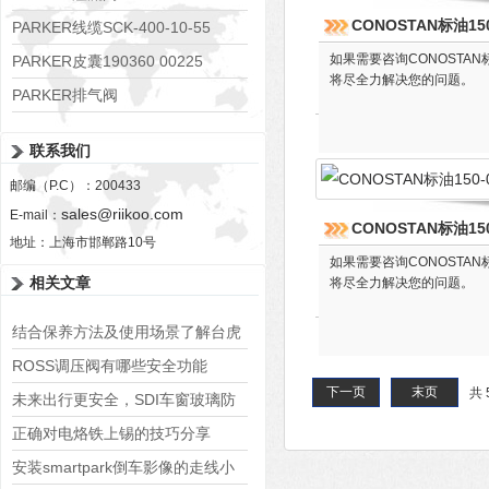
CONOSTAN标油150-
RE06M35W2N1KWXG087
PARKER线缆SCK-400-10-55
如果需要咨询CONOSTAN
PARKER皮囊190360 00225
将尽全力解决您的问题。
PARKER排气阀
VV01311G0QF1026-54507-H
联系我们
邮编（P.C）：200433
sales@riikoo.com
E-mail：
CONOSTAN标油150-
地址：上海市邯郸路10号
如果需要咨询CONOSTAN
相关文章
将尽全力解决您的问题。
结合保养方法及使用场景了解台虎
钳
ROSS调压阀有哪些安全功能
下一页
末页
共 
未来出行更安全，SDI车窗玻璃防
夹力如何增强车辆智能化？
正确对电烙铁上锡的技巧分享
安装smartpark倒车影像的走线小