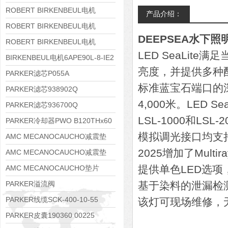
8APE112M-6K-IE3
ROBERT BIRKENBEUL电机
产品介绍：
8APE100L-2 IE3
ROBERT BIRKENBEUL电机
DEEPSEA水下照明
8APE90S-4 IE3
ROBERT BIRKENBEUL电机
LED SeaLit
8APE80M-2K-IE3
BIRKENBEUL电机6APE90L-8-IE2
亮度，并提供多种
PARKER滤芯P055A
标准蓝宝石端口的深
PARKER滤芯938902Q
4,000米。LED 
PARKER滤芯936700Q
LSL-1000和L
PARKER冷却器PWO B120THx60
模拟调光接口均支
AMC MECANOCAUCHO减震垫
2025增加了Mul
138552
AMC MECANOCAUCHO减震垫
138551
提供单色LED选
AMC MECANOCAUCHO垫片
608074
PARKER溢流阀
基于染料的泄漏检
RE06M35W2N1KWXG087
PARKER线缆SCK-400-10-55
该灯可现场维修，无
PARKER皮囊190360 00225