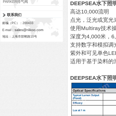
PARKER排气阀
DEEPSEA水下照明
VV01311G0QF1026-54507-H
高达10,000流明
联系我们
点光，泛光或宽光
邮编（P.C）：200433
使用Multiray
sales@riikoo.com
E-mail：
深度为4,000米，6
地址：上海市邯郸路10号
支持数字和模拟调
紫外和可见单色LE
适用于基于染料的
DEEPSEA水下照明灯