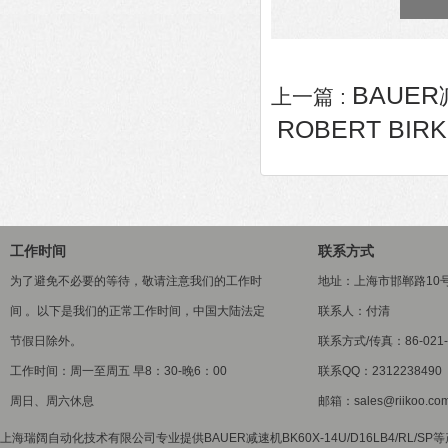
BAUER减
上一篇 :
ROBERT BIR
工作时间
联系方式
为了避免不必要的等待，敬请注意我们的工作时
地址：上海市邯郸路10
间 。以下是我们的正常工作时间，中国大陆法定
联系人：付清
节假日除外。
联系方式/传真：86-021-5
工作时间：周一至周五 早8：30-晚6：00
联系QQ：2312238490
周日、周六休息
邮箱：sales@riikoo.co
上海瑞阔自动化技术有限公司专业提供BAUER减速机BK60X-14U/D16LB4/RL/S