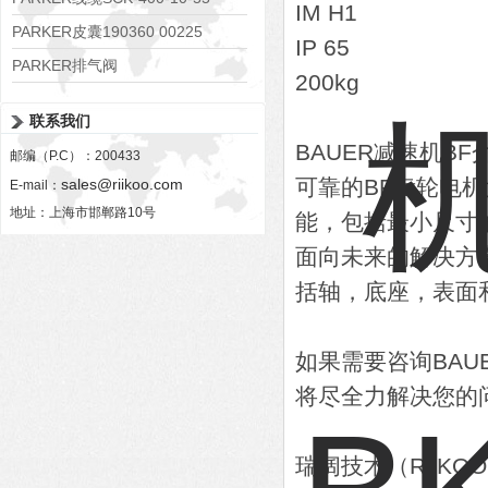
IM H1
PARKER皮囊190360 00225
IP 65
PARKER排气阀
200kg
VV01311G0QF1026-54507-H
联系我们
BAUER减速机BF
邮编（P.C）：200433
可靠的BF齿轮电
sales@riikoo.com
E-mail：
地址：上海市邯郸路10号
能，包括最小尺寸
面向未来的解决方
括轴，底座，表面
如果需要咨询BA
将尽全力解决您的
瑞阔技术（RiiK