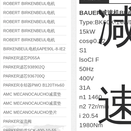
8APE160M-6 IE3
ROBERT BIRKENBEUL电机
BAUER减速机BK60X
8APE160L-4-IE3
ROBERT BIRKENBEUL电机
Type:BK60X-14U/
8APE112M-6K-IE3
ROBERT BIRKENBEUL电机
8APE100L-2 IE3
15kW
ROBERT BIRKENBEUL电机
8APE90S-4 IE3
ROBERT BIRKENBEUL电机
cosφ0.82
8APE80M-2K-IE3
BIRKENBEUL电机6APE90L-8-IE2
S1
PARKER滤芯P055A
lsoCI F
PARKER滤芯938902Q
50Hz
PARKER滤芯936700Q
400V
PARKER冷却器PWO B120THx60
31A
AMC MECANOCAUCHO减震垫
n1 1460
138552
AMC MECANOCAUCHO减震垫
n2 72r/min
138551
AMC MECANOCAUCHO垫片
i 20.54
608074
PARKER溢流阀
1980Nm
RE06M35W2N1KWXG087
PARKER线缆SCK-400-10-55