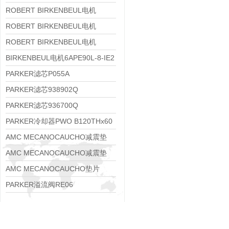
8APE112M-6K-IE3
ROBERT BIRKENBEUL电机
8APE100L-2 IE3
ROBERT BIRKENBEUL电机
8APE90S-4 IE3
ROBERT BIRKENBEUL电机
8APE80M-2K-IE3
BIRKENBEUL电机6APE90L-8-IE2
PARKER滤芯P055A
PARKER滤芯938902Q
PARKER滤芯936700Q
PARKER冷却器PWO B120THx60
AMC MECANOCAUCHO减震垫
138552
AMC MECANOCAUCHO减震垫
138551
AMC MECANOCAUCHO垫片
608074
PARKER溢流阀RE06