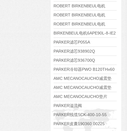
8APE112M-6K-IE3
ROBERT BIRKENBEUL电机
8APE100L-2 IE3
ROBERT BIRKENBEUL电机
8APE90S-4 IE3
ROBERT BIRKENBEUL电机
8APE80M-2K-IE3
BIRKENBEUL电机6APE90L-8-IE2
PARKER滤芯P055A
PARKER滤芯938902Q
PARKER滤芯936700Q
PARKER冷却器PWO B120THx60
AMC MECANOCAUCHO减震垫
138552
AMC MECANOCAUCHO减震垫
138551
AMC MECANOCAUCHO垫片
608074
PARKER溢流阀
RE06M35W2N1KWXG087
PARKER线缆SCK-400-10-55
PARKER皮囊190360 00225