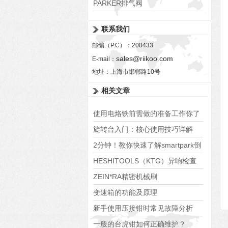
PARKER排气阀
VV01311G0QF1026-54507-H
联系我们
邮编（P.C）：200433
sales@riikoo.com
E-mail：
地址：上海市邯郸路10号
相关文章
使用电烙铁前需做的准备工作你了
解吗？
旋转台入门：核心使用技巧详解
2分钟！教你快速了解smartpark倒
车影像
HESHITOOLS（KTG）异响检查
仪HS-A0033
ZEIN*RA精密机械刷
UBS3/UBM3/UBM4/技术数据
变速箱的功能及原理
新手使用压接钳时常见故障分析
一般的台虎钳如何正确维护？