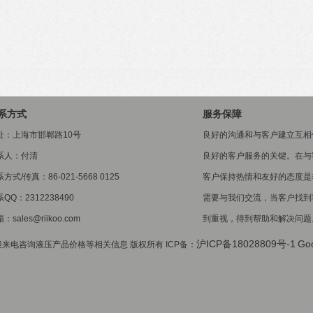
系方式
服务保障
址：上海市邯郸路10号
良好的沟通和与客户建立互相
系人：付清
良好的客户服务的关键。在与
方式/传真：86-021-5668 0125
客户保持热情和友好的态度是
QQ：2312238490
需要与我们交流，当客户找到
：sales@riikoo.com
到重视，得到帮助和解决问题
沪ICP备18028809号-1
Go
来电咨询液压产品价格等相关信息 版权所有 ICP备：