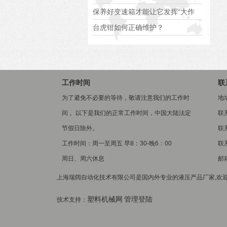
保养好变速箱才能让它发挥“大作
用”
台虎钳如何正确维护？
工作时间
联
为了避免不必要的等待，敬请注意我们的工作时
地
间 。以下是我们的正常工作时间，中国大陆法定
联
节假日除外。
联系
工作时间：周一至周五 早8：30-晚6：00
联系
周日、周六休息
邮箱
上海瑞阔自动化技术有限公司是国内外专业的液压产品厂家,欢迎
塑料机械网
管理登陆
技术支持：