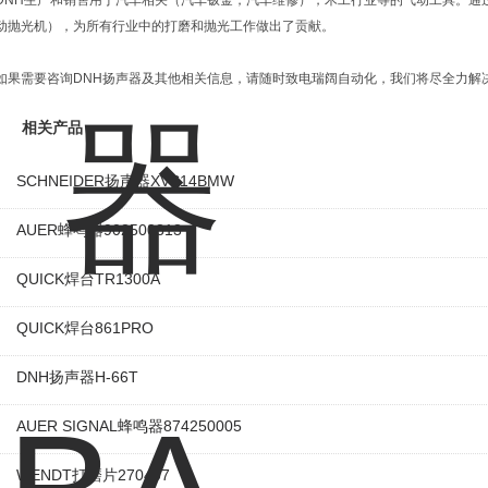
DNH生产和销售用于汽车相关（汽车钣金，汽车维修），木工行业等的气动工具。通
动抛光机），为所有行业中的打磨和抛光工作做出了贡献。
如果需要咨询DNH扬声器及其他相关信息，请随时致电瑞阔自动化，我们将尽全力解
相关产品
SCHNEIDER扬声器XVS14BMW
AUER蜂鸣器902500313
QUICK焊台TR1300A
QUICK焊台861PRO
DNH扬声器H-66T
AUER SIGNAL蜂鸣器874250005
WENDT打磨片270407