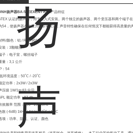
DNH扬声器BA-56EEXENT A+B
产品特征
ATEX 认证的扬声器，用于嵌入式安装。两个独立的扬声器、两个变压器和两个端子在一个
为54，使扬声器在放置方面非常灵活，声音特性确保在任何情况下都能获得高质量的
材料/颜色：铝 / RAL 9010
安装：3颗螺丝
端子：电子室，螺丝端子
重量：3,1 公斤
IP：54
/低环境温度：50˚C / -20˚C
额定功率：2x3W / 2x3W
声压级 1W/1m:83 分贝
SPL 额定功率：87 db
有效频率 范围：190 - 15000Hz
色散 (-6dB) 1kHz / 4kHz:113˚C / 40˚C
选项：功率、阻抗、认证、颜色