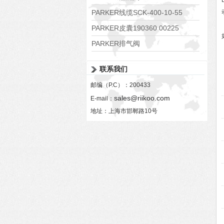
RE06M35W2N1KWXG087
PARKER线缆SCK-400-10-55
PARKER皮囊190360 00225
PARKER排气阀
VV01311G0QF1026-54507-H
联系我们
邮编（P.C）：200433
sales@riikoo.com
E-mail：
地址：上海市邯郸路10号