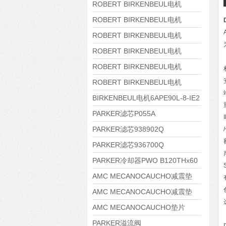
8APE180L-4 IE3
ROBERT BIRKENBEUL电机
8APE160M-6 IE3
ROBERT BIRKENBEUL电机
8APE160L-4-IE3
ROBERT BIRKENBEUL电机
8APE112M-6K-IE3
ROBERT BIRKENBEUL电机
8APE100L-2 IE3
ROBERT BIRKENBEUL电机
8APE90S-4 IE3
ROBERT BIRKENBEUL电机
8APE80M-2K-IE3
BIRKENBEUL电机6APE90L-8-IE2
PARKER滤芯P055A
PARKER滤芯938902Q
PARKER滤芯936700Q
PARKER冷却器PWO B120THx60
AMC MECANOCAUCHO减震垫
138552
AMC MECANOCAUCHO减震垫
138551
AMC MECANOCAUCHO垫片
608074
PARKER溢流阀