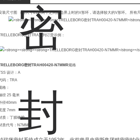
安装尺寸图 （当尺寸d1在两个之间的边界上时的V形环，请选择较大的V形环。 所有
TRELLEBORG密封TRA系列订货示例：
TRELLEBORG密封TRAH00420-N7MMR
规格
TSS 设计：A
代码：TRA
规格：
轴径 25 毫米
外径40mm
宽度 7mm
材质：丁腈橡胶
材质代号：N7MM
特瑞堡密封系统成立于1952年，此前曾是史密斯集团精密密封