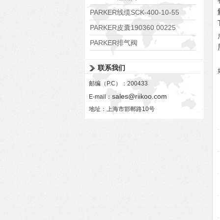
RE06M35W2N1KWXG087
PARKER线缆SCK-400-10-55
PARKER皮囊190360 00225
PARKER排气阀
VV01311G0QF1026-54507-H
联系我们
邮编（P.C）：200433
sales@riikoo.com
E-mail：
地址：上海市邯郸路10号