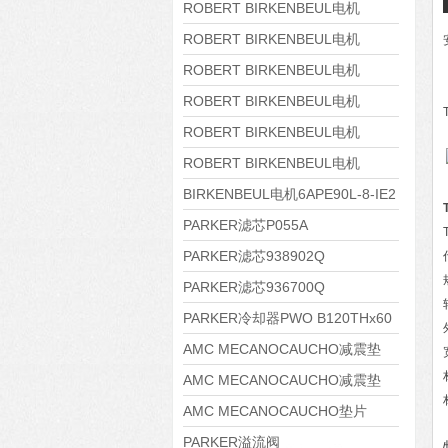
8APE180L-4 IE3
ROBERT BIRKENBEUL电机
8APE160M-6 IE3
ROBERT BIRKENBEUL电机
8APE160L-4-IE3
ROBERT BIRKENBEUL电机
8APE112M-6K-IE3
ROBERT BIRKENBEUL电机
8APE100L-2 IE3
ROBERT BIRKENBEUL电机
8APE90S-4 IE3
ROBERT BIRKENBEUL电机
8APE80M-2K-IE3
BIRKENBEUL电机6APE90L-8-IE2
PARKER滤芯P055A
PARKER滤芯938902Q
PARKER滤芯936700Q
PARKER冷却器PWO B120THx60
AMC MECANOCAUCHO减震垫
138552
AMC MECANOCAUCHO减震垫
138551
AMC MECANOCAUCHO垫片
608074
PARKER溢流阀