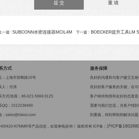
SUBCONN水密连接器MCIL4M
BOECKER提升工具LM SE
上一篇 :
下一篇 :
系方式
服务保障
址：上海市邯郸路10号
良好的沟通和与客户建立互相
系人：付清
良好的客户服务的关键。在与
方式/传真：86-021-5668 0125
客户保持热情和友好的态度是
QQ：2312238490
需要与我们交流，当客户找到
：sales@riikoo.com
到重视，得到帮助和解决问题
沪ICP备180288
00420-N7MMR等产品信息，欢迎来电咨询！ 版权所有 ICP备：