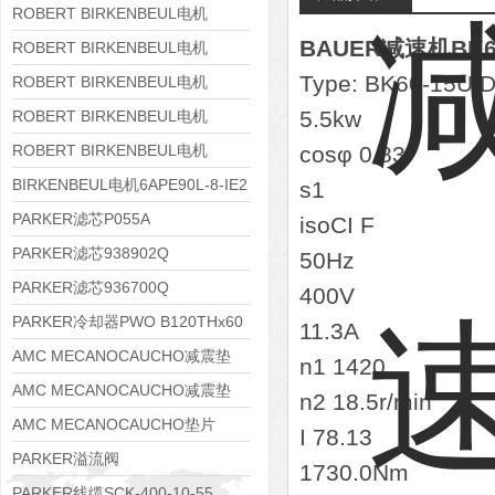
8APE160M-6 IE3
ROBERT BIRKENBEUL电机
BAUER减速机BK60-
8APE160L-4-IE3
ROBERT BIRKENBEUL电机
Type: BK60-15U/
8APE112M-6K-IE3
ROBERT BIRKENBEUL电机
8APE100L-2 IE3
5.5kw
ROBERT BIRKENBEUL电机
8APE90S-4 IE3
ROBERT BIRKENBEUL电机
cosφ 0.83
8APE80M-2K-IE3
BIRKENBEUL电机6APE90L-8-IE2
s1
PARKER滤芯P055A
isoCI F
PARKER滤芯938902Q
50Hz
PARKER滤芯936700Q
400V
PARKER冷却器PWO B120THx60
11.3A
AMC MECANOCAUCHO减震垫
n1 1420
138552
AMC MECANOCAUCHO减震垫
n2 18.5r/min
138551
AMC MECANOCAUCHO垫片
I 78.13
608074
PARKER溢流阀
1730.0Nm
RE06M35W2N1KWXG087
PARKER线缆SCK-400-10-55