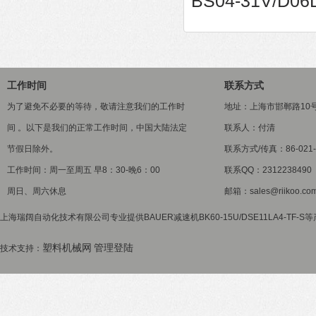
BS04-31V/D06
工作时间
联系方式
为了避免不必要的等待，敬请注意我们的工作时
地址：上海市邯郸路10
间 。以下是我们的正常工作时间，中国大陆法定
联系人：付清
节假日除外。
联系方式/传真：86-021-5
工作时间：周一至周五 早8：30-晚6：00
联系QQ：2312238490
周日、周六休息
邮箱：sales@riikoo.co
上海瑞阔自动化技术有限公司专业提供BAUER减速机BK60-15U/DSE11LA4-TF-
塑料机械网
管理登陆
技术支持：