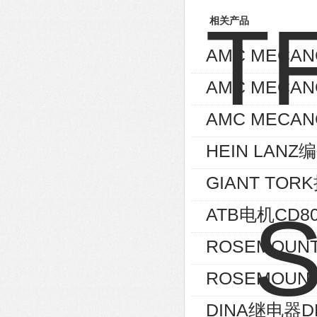
相关产品
AMC MECA
AMC MECA
AMC MECAN
HEIN LANZ编
GIANT TOR
ATB电机CD80
ROSEMOUNT
ROSEMOUNT
DINA继电器D