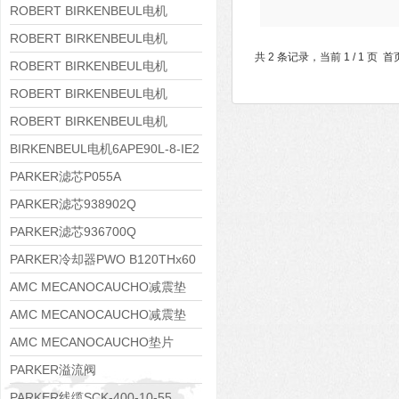
8APE160M-6 IE3
ROBERT BIRKENBEUL电机
8APE160L-4-IE3
ROBERT BIRKENBEUL电机
共 2 条记录，当前 1 / 1 
8APE112M-6K-IE3
ROBERT BIRKENBEUL电机
8APE100L-2 IE3
ROBERT BIRKENBEUL电机
8APE90S-4 IE3
ROBERT BIRKENBEUL电机
8APE80M-2K-IE3
BIRKENBEUL电机6APE90L-8-IE2
PARKER滤芯P055A
PARKER滤芯938902Q
PARKER滤芯936700Q
PARKER冷却器PWO B120THx60
AMC MECANOCAUCHO减震垫
138552
AMC MECANOCAUCHO减震垫
138551
AMC MECANOCAUCHO垫片
608074
PARKER溢流阀
RE06M35W2N1KWXG087
PARKER线缆SCK-400-10-55