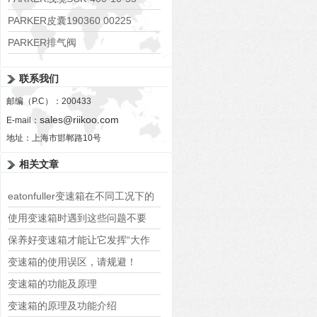
PARKER皮囊190360 00225
PARKER排气阀
VV01311G0QF1026-54507-H
联系我们
邮编（P.C）：200433
sales@riikoo.com
E-mail：
地址：上海市邯郸路10号
相关文章
eatonfuller变速箱在不同工况下的
换挡逻辑是怎样的，如何根据需要
使用变速箱时遇到这些问题不要
进行调整？
慌！
保养好变速箱才能让它发挥“大作
用”
变速箱的使用误区，请规避！
变速箱的功能及原理
变速箱的原理及功能介绍