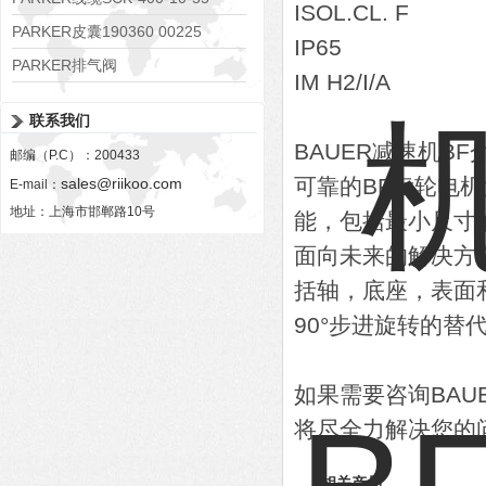
ISOL.CL. F
PARKER皮囊190360 00225
IP65
PARKER排气阀
IM H2/I/A
VV01311G0QF1026-54507-H
联系我们
BAUER减速机BF
邮编（P.C）：200433
可靠的BF齿轮电
sales@riikoo.com
E-mail：
地址：上海市邯郸路10号
能，包括最小尺寸
面向未来的解决方
括轴，底座，表面
90°步进旋转的
如果需要咨询BA
将尽全力解决您的
相关产品