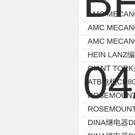
AMC MECA
AMC MECA
AMC MECAN
HEIN LANZ编
GIANT TOR
ATB电机CD80
ROSEMOUNT
ROSEMOUNT
DINA继电器D