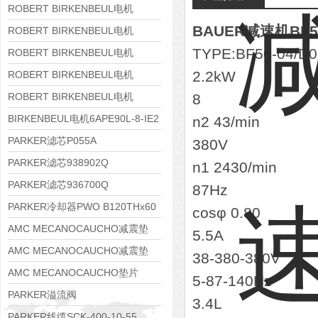
8APE160M-6 IE3
ROBERT BIRKENBEUL电机
BAUER减速机BF50-
8APE160L-4-IE3
ROBERT BIRKENBEUL电机
TYPE:BF50-04/D
8APE112M-6K-IE3
ROBERT BIRKENBEUL电机
8APE100L-2 IE3
2.2kW
ROBERT BIRKENBEUL电机
8APE90S-4 IE3
ROBERT BIRKENBEUL电机
8
8APE80M-2K-IE3
BIRKENBEUL电机6APE90L-8-IE2
n2 43/min
PARKER滤芯P055A
380V
PARKER滤芯938902Q
n1 2430/min
PARKER滤芯936700Q
87Hz
PARKER冷却器PWO B120THx60
cosφ 0.80
AMC MECANOCAUCHO减震垫
5.5A
138552
AMC MECANOCAUCHO减震垫
38-380-380V
138551
AMC MECANOCAUCHO垫片
5-87-140Hz
608074
PARKER溢流阀
3.4L
RE06M35W2N1KWXG087
PARKER线缆SCK-400-10-55