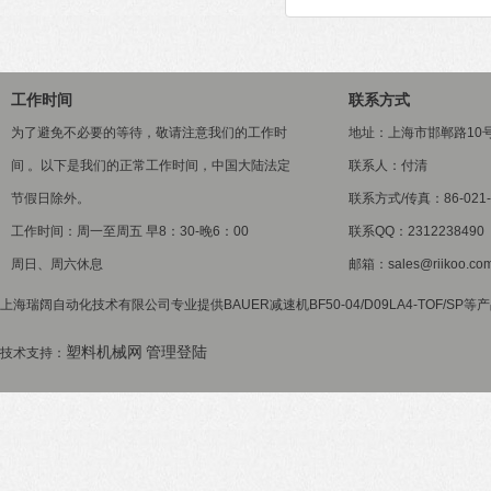
工作时间
联系方式
为了避免不必要的等待，敬请注意我们的工作时
地址：上海市邯郸路10
间 。以下是我们的正常工作时间，中国大陆法定
联系人：付清
节假日除外。
联系方式/传真：86-021-5
工作时间：周一至周五 早8：30-晚6：00
联系QQ：2312238490
周日、周六休息
邮箱：sales@riikoo.co
上海瑞阔自动化技术有限公司专业提供BAUER减速机BF50-04/D09LA4-TOF/SP
塑料机械网
管理登陆
技术支持：