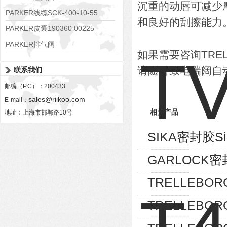
沉重的动唇可减少
RE06M35W2N1KWXG087
PARKER线缆SCK-400-10-55
和良好的刮擦能力
PARKER皮囊190360 00225
PARKER排气阀
如果需要咨询TREL
VV01311G0QF1026-54507-H
请随时致电瑞阔自
联系我们
邮编（P.C）：200433
sales@riikoo.com
E-mail：
相关产品
地址：上海市邯郸路10号
SIKA密封胶Sik
GARLOCK密封
TRELLEBOR
TRELLEBOR