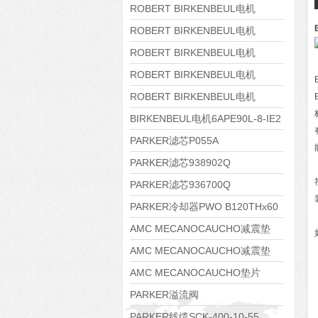
8APE160M-6 IE3
ROBERT BIRKENBEUL电机
8APE160L-4-IE3
ROBERT BIRKENBEUL电机
8APE112M-6K-IE3
ROBERT BIRKENBEUL电机
8APE100L-2 IE3
ROBERT BIRKENBEUL电机
8APE90S-4 IE3
ROBERT BIRKENBEUL电机
8APE80M-2K-IE3
BIRKENBEUL电机6APE90L-8-IE2
PARKER滤芯P055A
PARKER滤芯938902Q
PARKER滤芯936700Q
PARKER冷却器PWO B120THx60
AMC MECANOCAUCHO减震垫
138552
AMC MECANOCAUCHO减震垫
138551
AMC MECANOCAUCHO垫片
608074
PARKER溢流阀
RE06M35W2N1KWXG087
PARKER线缆SCK-400-10-55