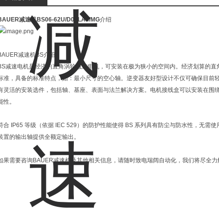
BAUER减速机BS06-62U/D06LA4/MG
介绍
BAUER减速机BS介绍
BS减速电机是经济的直角涡轮减速电机，可安装在极为狭小的空间内。经济划算的直
标准，具备的标准特点，如：最小尺寸的空心轴。逆变器友好型设计不仅可确保目前轻
有灵活的安装选件，包括轴、基座、表面与法兰解决方案。电机接线盒可以安装在围绕电
能性。
符合 IP65 等级（依据 IEC 529）的防护性能使得 BS 系列具有防尘与防水性
装置的输出轴提供全额定输出。
如果需要咨询BAUER减速机及其他相关信息，请随时致电瑞阔自动化，我们将尽全力