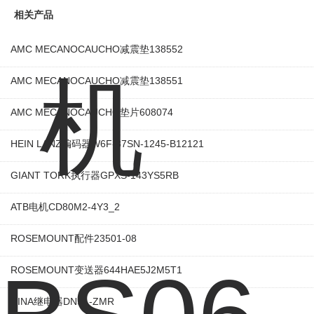
相关产品
AMC MECANOCAUCHO减震垫138552
AMC MECANOCAUCHO减震垫138551
AMC MECANOCAUCHO垫片608074
HEIN LANZ编码器W6F-37SN-1245-B12121
GIANT TORK执行器GPXS-143YS5RB
ATB电机CD80M2-4Y3_2
ROSEMOUNT配件23501-08
ROSEMOUNT变送器644HAE5J2M5T1
DINA继电器DNSL-ZMR