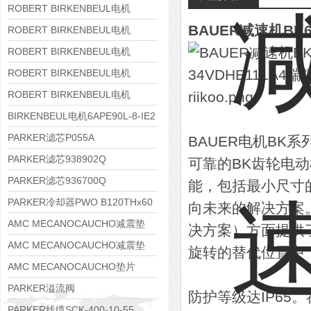
8APE160M-6 IE3
ROBERT BIRKENBEUL电机
BAUER减速机BK60
8APE160L-4-IE3
ROBERT BIRKENBEUL电机
8APE112M-6K-IE3
ROBERT BIRKENBEUL电机
8APE100L-2 IE3
ROBERT BIRKENBEUL电机
8APE90S-4 IE3
ROBERT BIRKENBEUL电机
8APE80M-2K-IE3
BIRKENBEUL电机6APE90L-8-IE2
PARKER滤芯P055A
BAUER电机BK
PARKER滤芯938902Q
可靠的BK齿轮电
PARKER滤芯936700Q
能，包括最小尺寸
PARKER冷却器PWO B120THx60
向未来的解决方案
AMC MECANOCAUCHO减震垫
决方案）方面提供
138552
AMC MECANOCAUCHO减震垫
旋转的替代位置中
138551
AMC MECANOCAUCHO垫片
608074
PARKER溢流阀
防护等级达IP65
RE06M35W2N1KWXG087
PARKER线缆SCK-400-10-55