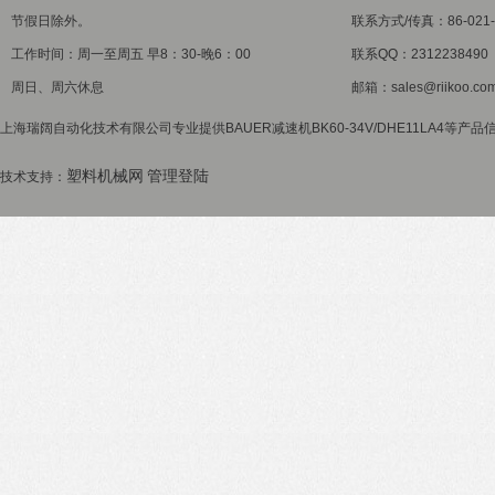
节假日除外。
联系方式/传真：86-021-5
工作时间：周一至周五 早8：30-晚6：00
联系QQ：2312238490
周日、周六休息
邮箱：sales@riikoo.co
上海瑞阔自动化技术有限公司专业提供BAUER减速机BK60-34V/DHE11LA4等产品
塑料机械网
管理登陆
技术支持：