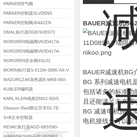
PARKER排气阀
VV01311G0QF1026-54507-H
PARKER控制器SLVD5NS
BAUER减速机BG20
PARKER控制阀J04A2ZN
OMAL执行器DG876XE073
NORGREN电磁阀V63D417A-
A2000
NORGREN电磁阀V63D417A-
A213J
NORGREN安全阀XSz32
MORIN执行器S-012M-S080-AX-V
BAUER减速机BG
MAZURCZAK加热器B-WKB 650-
BG 系列减速电
1000/4.5-380DS
KUBLER编码器
包括诸多的标准功
8.5020.4551.1024.9083
KARL KLEIN电机ENG2-5D/S
且还能满足未来需
Gleason Reel限位开关55-7E-
BG 减速电机拥
4DP-WR-640
S+B主令控制器
电机接线盒可以安装
VCS09611KKVRH240.240
REVAC执行器AGD-083/090-
05/07-A17-A
MARATHON端子排1453992