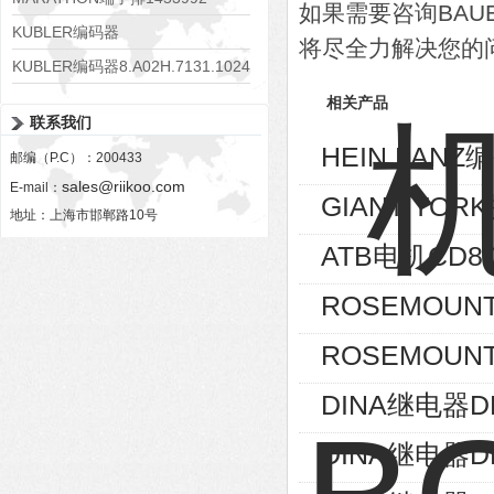
如果需要咨询BA
KUBLER编码器
将尽全力解决您的
8.KIS40.1332.1024.P03.0008
KUBLER编码器8.A02H.7131.1024
相关产品
联系我们
HEIN LANZ编
邮编（P.C）：200433
sales@riikoo.com
E-mail：
GIANT TOR
地址：上海市邯郸路10号
ATB电机CD80
ROSEMOUNT
ROSEMOUNT
DINA继电器D
DINA继电器D