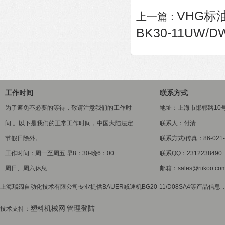
VHG标油V
上一篇 :
BK30-11UW/D
工作时间
联系方式
为了避免不必要的等待，敬请注意我们的工作时
地址：上海市邯郸路10
间 。以下是我们的正常工作时间，中国大陆法定
联系人：付清
节假日除外。
联系方式/传真：86-021-5
工作时间：周一至周五 早8：30-晚6：00
联系QQ：2312238490
周日、周六休息
邮箱：sales@riikoo.co
上海瑞阔自动化技术有限公司专业提供BAUER减速机BG20-11/D08SA4等产品信息
塑料机械网
管理登陆
技术支持：