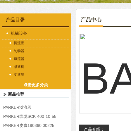
产品中心
产品目录
机械设备
扼流圈
制动器
镇流器
减速机
变速箱
点击更多分类
新品推荐
PARKER溢流阀
RE06M35W2N1KWXG087
PARKER线缆SCK-400-10-55
PARKER皮囊190360 00225
产品介绍：