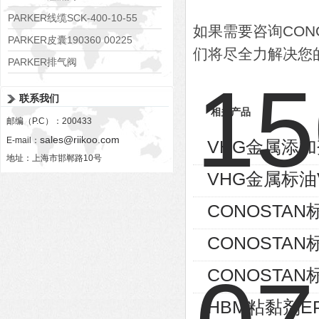
RE06M35W2N1KWXG087
PARKER线缆SCK-400-10-55
如果需要咨询CON
PARKER皮囊190360 00225
们将尽全力解决您
PARKER排气阀
VV01311G0QF1026-54507-H
联系我们
相关产品
邮编（P.C）：200433
sales@riikoo.com
E-mail：
VHG金属添加剂
地址：上海市邯郸路10号
VHG金属标油VH
CONOSTAN标
CONOSTAN标
CONOSTAN标
HBM粘黏剂EP