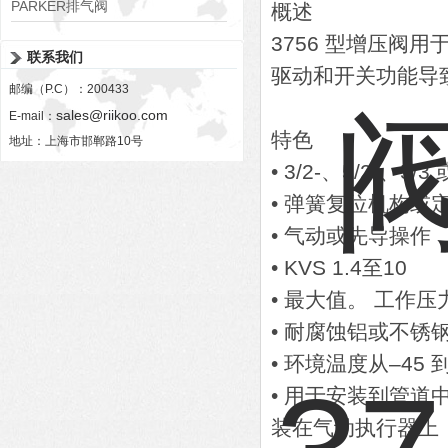
PARKER排气阀
概述
VV01311G0QF1026-54507-H
3756 型增压阀
联系我们
驱动和开关功能导
邮编（P.C）：200433
sales@riikoo.com
E-mail：
特色
地址：上海市邯郸路10号
• 3/2-、5/2-、5/3
• 弹簧复位机构或
• 气动或先导操作
• KVS 1.4至10
• 最大值。 工作压力1
• 耐腐蚀铝或不
• 环境温度从–45 到
• 用于安装到管道中的
装在气动执行器上