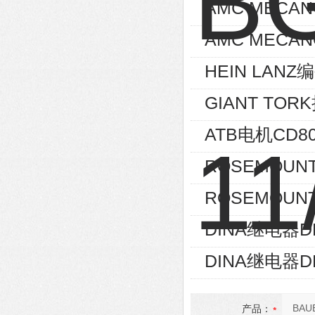
AMC MECA
AMC MECAN
HEIN LANZ编
GIANT TOR
ATB电机CD80
ROSEMOUNT
ROSEMOUNT
DINA继电器D
DINA继电器D
产品：