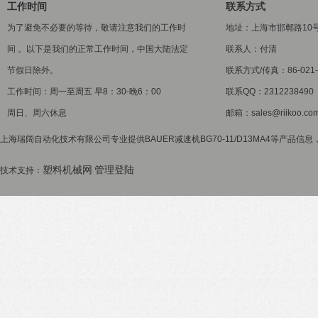
工作时间
联系方式
为了避免不必要的等待，敬请注意我们的工作时
地址：上海市邯郸路10
间 。以下是我们的正常工作时间，中国大陆法定
联系人：付清
节假日除外。
联系方式/传真：86-021-5
工作时间：周一至周五 早8：30-晚6：00
联系QQ：2312238490
周日、周六休息
邮箱：sales@riikoo.co
上海瑞阔自动化技术有限公司专业提供BAUER减速机BG70-11/D13MA4等产品信息
塑料机械网
管理登陆
技术支持：