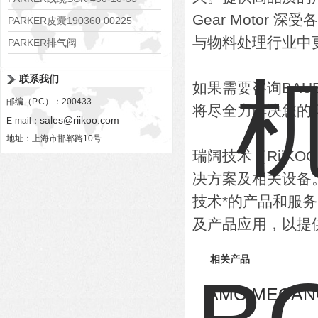
Gear Moto
PARKER皮囊190360 00225
与物料处理行业中
PARKER排气阀
VV01311G0QF1026-54507-H
联系我们
如果需要咨询BA
邮编（P.C）：200433
将尽全力解决您的
sales@riikoo.com
E-mail：
地址：上海市邯郸路10号
瑞阔技术（RiiK
决方案及相关设备
技术*的产品和服
及产品应用，以提
相关产品
AMC MECA