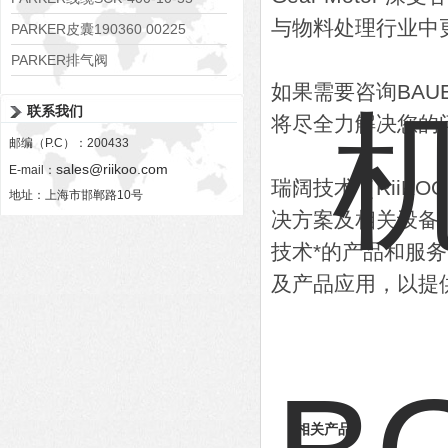
与物料处理行业中
PARKER皮囊190360 00225
PARKER排气阀
如果需要咨询BA
VV01311G0QF1026-54507-H
联系我们
将尽全力解决您的
邮编（P.C）：200433
sales@riikoo.com
E-mail：
瑞阔技术（RiiK
地址：上海市邯郸路10号
决方案及相关设备
技术*的产品和服
及产品应用，以提
相关产品