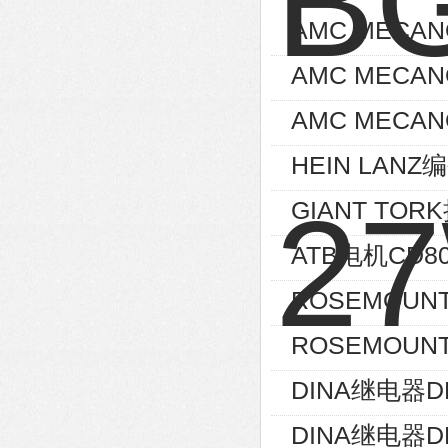
AMC MECA
AMC MECA
AMC MECAN
HEIN LANZ编
GIANT TOR
ATB电机CD80
ROSEMOUNT
ROSEMOUNT
DINA继电器D
DINA继电器D