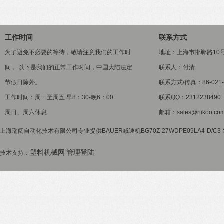
工作时间
联系方式
为了避免不必要的等待，敬请注意我们的工作时
地址：上海市邯郸路10
间 。以下是我们的正常工作时间，中国大陆法定
联系人：付清
节假日除外。
联系方式/传真：86-021-5
工作时间：周一至周五 早8：30-晚6：00
联系QQ：2312238490
周日、周六休息
邮箱：sales@riikoo.co
上海瑞阔自动化技术有限公司专业提供BAUER减速机BG70Z-27WDPE09LA4-D/C
塑料机械网
管理登陆
技术支持：