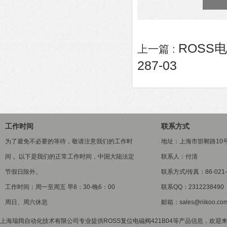
ROSS电
上一篇 :
287-03
工作时间
联系方式
为了避免不必要的等待，敬请注意我们的工作时
地址：上海市邯郸路10
间 。以下是我们的正常工作时间，中国大陆法定
联系人：付清
节假日除外。
联系方式/传真：86-021-5
工作时间：周一至周五 早8：30-晚6：00
联系QQ：2312238490
周日、周六休息
邮箱：sales@riikoo.co
上海瑞阔自动化技术有限公司专业提供ROSS复位电磁阀421B04等产品信息，欢迎来电