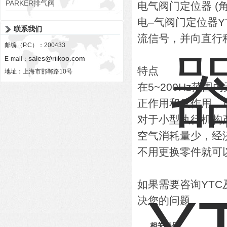
PARKER排气阀
电气阀门定位器 (
VV01311G0QF1026-54507-H
电–气阀门定位器Y
联系我们
流信号，并向直行
邮编（P.C）：200433
sales@riikoo.com
E-mail：
特点
地址：上海市邯郸路10号
在5~200Hz范围
正作用和反作用，
对于小型执行机构
空气消耗量少，经
不用更换零件就可以
如果需要咨询YT
决您的问题。
相关产品