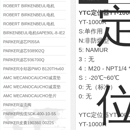
8APE112M-6K-IE3
ROBERT BIRKENBEUL电机
YTC定位器YT-100
8APE100L-2 IE3
ROBERT BIRKENBEUL电机
YT-1000R
8APE90S-4 IE3
ROBERT BIRKENBEUL电机
S:单作用
8APE80M-2K-IE3
BIRKENBEUL电机6APE90L-8-IE2
N:非防爆型
PARKER滤芯P055A
5: NAMUR
PARKER滤芯938902Q
3：无
PARKER滤芯936700Q
4：M20 - NPT1/4 
PARKER冷却器PWO B120THx60
S：-20℃~60℃
AMC MECANOCAUCHO减震垫
0: 无（标准）
138552
AMC MECANOCAUCHO减震垫
0: 无
138551
AMC MECANOCAUCHO垫片
608074
PARKER溢流阀
RE06M35W2N1KWXG087
PARKER线缆SCK-400-10-55
YTC定位器YT10
PARKER皮囊190360 00225
YT-1000R