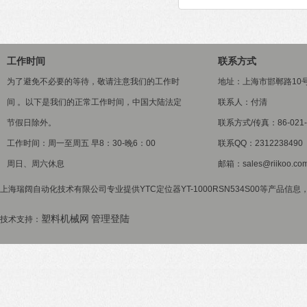
工作时间
联系方式
为了避免不必要的等待，敬请注意我们的工作时
地址：上海市邯郸路10
间 。以下是我们的正常工作时间，中国大陆法定
联系人：付清
节假日除外。
联系方式/传真：86-021-5
工作时间：周一至周五 早8：30-晚6：00
联系QQ：2312238490
周日、周六休息
邮箱：sales@riikoo.co
上海瑞阔自动化技术有限公司专业提供YTC定位器YT-1000RSN534S00等产品信息
塑料机械网
管理登陆
技术支持：