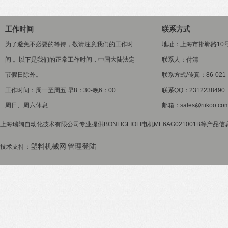
工作时间
联系方式
为了避免不必要的等待，敬请注意我们的工作时
地址：上海市邯郸路10
间 。以下是我们的正常工作时间，中国大陆法定
联系人：付清
节假日除外。
联系方式/传真：86-021-5
工作时间：周一至周五 早8：30-晚6：00
联系QQ：2312238490
周日、周六休息
邮箱：sales@riikoo.co
上海瑞阔自动化技术有限公司专业提供BONFIGLIOLI电机ME6AG021001B等产品
塑料机械网
管理登陆
技术支持：