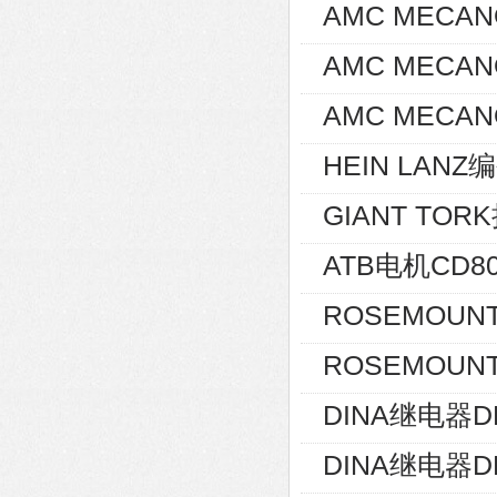
AMC MECA
AMC MECA
AMC MECAN
HEIN LANZ编
GIANT TOR
ATB电机CD80
ROSEMOUNT
ROSEMOUNT
DINA继电器D
DINA继电器D