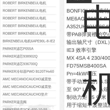
8APE160M-6 IE3
ROBERT BIRKENBEUL电机
BONFIGLIOLI齿轮
8APE160L-4-IE3
ROBERT BIRKENBEUL电机
ME6AG021001 B
8APE112M-6K-IE3
ROBERT BIRKENBEUL电机
8APE100L-2 IE3
A352UH4011.8S
ROBERT BIRKENBEUL电机
8APE90S-4 IE3
ROBERT BIRKENBEUL电机
带PAB弹簧槽的空
8APE80M-2K-IE3
BIRKENBEUL电机6APE90L-8-IE2
输出轴尺寸（DXL）=
PARKER滤芯P055A
IE3 效率引擎
PARKER滤芯938902Q
MX 4SA 4 230/40
PARKER滤芯936700Q
FD75MSB400SA
PARKER冷却器PWO B120THx60
Pn=4kW电压
AMC MECANOCAUCHO减震垫
带手动通风的 G.S
138552
AMC MECANOCAUCHO减震垫
至 90° L.U.S. 从
138551
AMC MECANOCAUCHO垫片
制动力矩 75 牛米
608074
PARKER溢流阀
用于缩短半波整流
RE06M35W2N1KWXG087
PARKER线缆SCK-400-10-55