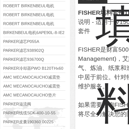
8APE112M-6K-IE3
ROBERT BIRKENBEUL电机
FISHER填料套件1R
8APE100L-2 IE3
ROBERT BIRKENBEUL电机
说明 - 适用于 V150
8APE90S-4 IE3
ROBERT BIRKENBEUL电机
套件
8APE80M-2K-IE3
BIRKENBEUL电机6APE90L-8-IE2
PARKER滤芯P055A
FISHER是财富50
PARKER滤芯938902Q
Managemen
PARKER滤芯936700Q
气、炼油、纸浆和
PARKER冷却器PWO B120THx60
中居于前位。针对
AMC MECANOCAUCHO减震垫
维护服务。
138552
AMC MECANOCAUCHO减震垫
138551
AMC MECANOCAUCHO垫片
608074
如果需要咨询FIS
PARKER溢流阀
RE06M35W2N1KWXG087
PARKER线缆SCK-400-10-55
将尽全力解决您的
PARKER皮囊190360 00225