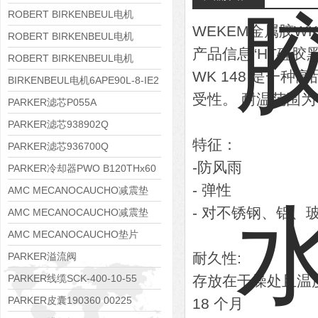
8APE112M-6K-IE3
ROBERT BIRKENBEUL电机
WEKEM金属胶WK-
8APE100L-2 IE3
ROBERT BIRKENBEUL电机
产品信息“HT硅胶黑
8APE90S-4 IE3
ROBERT BIRKENBEUL电机
WK 148 是一
8APE80M-2K-IE3
BIRKENBEUL电机6APE90L-8-IE2
受性。 耐温范围为-5
PARKER滤芯P055A
PARKER滤芯938902Q
特征：
PARKER滤芯936700Q
-防风雨
PARKER冷却器PWO B120THx60
- 弹性
AMC MECANOCAUCHO减震垫
- 对不锈钢、铝
138552
AMC MECANOCAUCHO减震垫
138551
AMC MECANOCAUCHO垫片
608074
耐久性:
PARKER溢流阀
RE06M35W2N1KWXG087
PARKER线缆SCK-400-10-55
存放在干燥处且温度为
PARKER皮囊190360 00225
18 个月