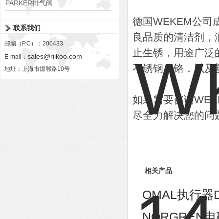
PARKER排气阀
VV01311G0QF1026-54507-H
德国WEKEM公司
联系我们
良品质的清洁剂，
邮编（P.C）：200433
止生锈，用途广泛
sales@riikoo.com
E-mail：
不锈钢，铬，以及
地址：上海市邯郸路10号
如果需要咨询WE
尽全力解决您的问
相关产品
OMAL执行器D
NORGREN电磁