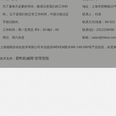
为了避免不必要的等待，敬请注意我们的工作时
地址：上海市邯郸路10
间 。以下是我们的正常工作时间，中国大陆法定
联系人：付清
节假日除外。
联系方式/传真：86-021-5
工作时间：周一至周五 早8：30-晚6：00
联系QQ：2312238490
周日、周六休息
邮箱：sales@riikoo.co
上海瑞阔自动化技术有限公司专业提供WEKEM胶水WK-148-080等产品信息，欢迎来
塑料机械网
管理登陆
技术支持：