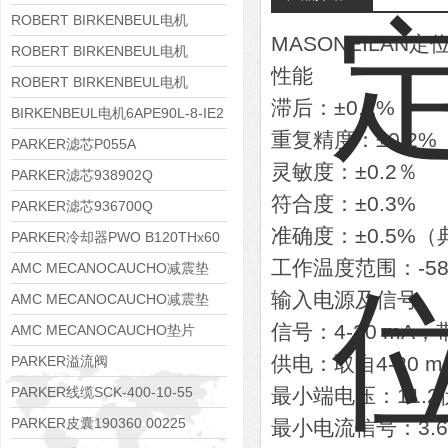
8APE112M-6K-IE3
ROBERT BIRKENBEUL电机
MASONEILAN定
8APE100L-2 IE3
ROBERT BIRKENBEUL电机
性能
8APE90S-4 IE3
ROBERT BIRKENBEUL电机
滞后：±0.2%
8APE80M-2K-IE3
BIRKENBEUL电机6APE90L-8-IE2
重复精度：±0.2%
PARKER滤芯P055A
灵敏度：±0.2％
PARKER滤芯938902Q
符合度：±0.3%
PARKER滤芯936700Q
准确度：±0.5%（典
PARKER冷却器PWO B120THx60
工作温度范围：-589°F 
AMC MECANOCAUCHO减震垫
输入电源及信号
138552
AMC MECANOCAUCHO减震垫
信号：4-20 mA
138551
AMC MECANOCAUCHO垫片
608074
供电：取自4-20 
PARKER溢流阀
RE06M35W2N1KWXG087
PARKER线缆SCK-400-10-55
最小端电压：11.
PARKER皮囊190360 00225
最小电流信号：3.6