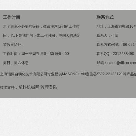
工作时间
联系方式
为了避免不必要的等待，敬请注意我们的工作时
地址：上海市邯郸路10
间 。以下是我们的正常工作时间，中国大陆法定
联系人：付清
节假日除外。
联系方式/传真：86-021-5
工作时间：周一至周五 早8：30-晚6：00
联系QQ：2312238490
周日、周六休息
邮箱：sales@riikoo.co
上海瑞阔自动化技术有限公司专业提供MASONEILAN定位器SVI2-22123121等产
塑料机械网
管理登陆
技术支持：