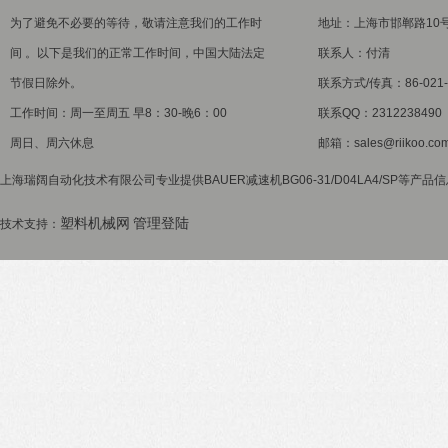
为了避免不必要的等待，敬请注意我们的工作时
地址：上海市邯郸路10
间 。以下是我们的正常工作时间，中国大陆法定
联系人：付清
节假日除外。
联系方式/传真：86-021-5
工作时间：周一至周五 早8：30-晚6：00
联系QQ：2312238490
周日、周六休息
邮箱：sales@riikoo.co
上海瑞阔自动化技术有限公司专业提供BAUER减速机BG06-31/D04LA4/SP等产品
塑料机械网
管理登陆
技术支持：