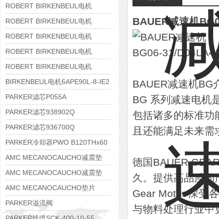
8APE160M-6 IE3
ROBERT BIRKENBEUL电机
BAUER减速机BG06
8APE160L-4-IE3
ROBERT BIRKENBEUL电机
8APE112M-6K-IE3
ROBERT BIRKENBEUL电机
8APE100L-2 IE3
ROBERT BIRKENBEUL电机
8APE90S-4 IE3
ROBERT BIRKENBEUL电机
8APE80M-2K-IE3
BIRKENBEUL电机6APE90L-8-IE2
BAUER减速机BG
PARKER滤芯P055A
BG 系列减速电
PARKER滤芯938902Q
包括诸多的标准功
PARKER滤芯936700Q
且还能满足未来需
PARKER冷却器PWO B120THx60
AMC MECANOCAUCHO减震垫
德国BAUER GE
138552
AMC MECANOCAUCHO减震垫
久。提供高品质的产
138551
AMC MECANOCAUCHO垫片
Gear Moto
608074
PARKER溢流阀
与物料处理行业中
RE06M35W2N1KWXG087
PARKER线缆SCK-400-10-55