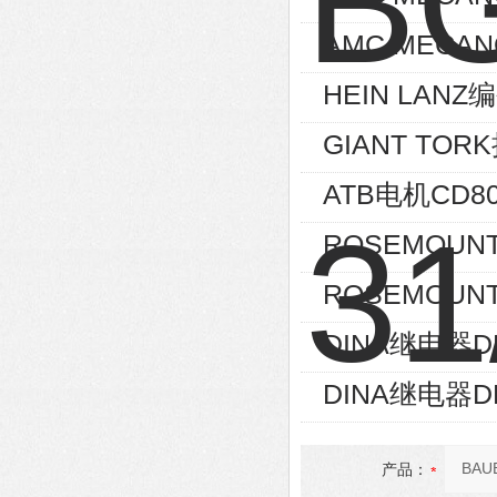
AMC MECAN
HEIN LANZ编
GIANT TOR
ATB电机CD80
ROSEMOUNT
ROSEMOUNT
DINA继电器D
DINA继电器D
产品：