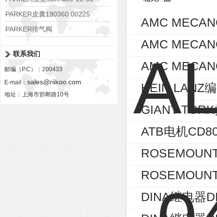
PARKER皮囊190360 00225
AMC MECA
PARKER排气阀
AMC MECA
VV01311G0QF1026-54507-H
联系我们
AMC MECAN
邮编（P.C）：200433
sales@riikoo.com
E-mail：
HEIN LANZ编
地址：上海市邯郸路10号
GIANT TOR
ATB电机CD80
ROSEMOUNT
ROSEMOUNT
DINA继电器D