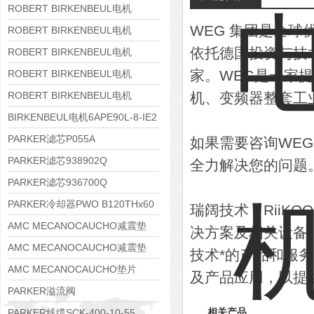
8APE160M-6 IE3
ROBERT BIRKENBEUL电机
WEG 集团是全
8APE160L-4-IE3
ROBERT BIRKENBEUL电机
依托德国投资与技
8APE112M-6K-IE3
ROBERT BIRKENBEUL电机
8APE100L-2 IE3
家。WEG是一家
ROBERT BIRKENBEUL电机
8APE90S-4 IE3
ROBERT BIRKENBEUL电机
机、变频器整套工
8APE80M-2K-IE3
BIRKENBEUL电机6APE90L-8-IE2
PARKER滤芯P055A
如果需要咨询WE
PARKER滤芯938902Q
全力解决您的问题
PARKER滤芯936700Q
PARKER冷却器PWO B120THx60
瑞阔技术（RiiK
AMC MECANOCAUCHO减震垫
决方案及相关设备
138552
AMC MECANOCAUCHO减震垫
技术*的产品和服
138551
AMC MECANOCAUCHO垫片
及产品应用，以提
608074
PARKER溢流阀
RE06M35W2N1KWXG087
PARKER线缆SCK-400-10-55
相关产品