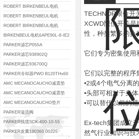
8APE112M-6K-IE3
ROBERT BIRKENBEUL电机
TECHNOR限位开
8APE100L-2 IE3
ROBERT BIRKENBEUL电机
XCWD限位开关
8APE90S-4 IE3
ROBERT BIRKENBEUL电机
性，种类繁多的执
8APE80M-2K-IE3
BIRKENBEUL电机6APE90L-8-IE2
PARKER滤芯P055A
它们专为密集使用
PARKER滤芯938902Q
PARKER滤芯936700Q
它们以完整的程序
PARKER冷却器PWO B120THx60
•2或4个电气分离
AMC MECANOCAUCHO减震垫
•头部可相对于身体在
138552
AMC MECANOCAUCHO减震垫
•可以替代以前的范
138551
AMC MECANOCAUCHO垫片
608074
PARKER溢流阀
RE06M35W2N1KWXG087
PARKER线缆SCK-400-10-55
Ex-tech集团
PARKER皮囊190360 00225
然气行业知识与技术