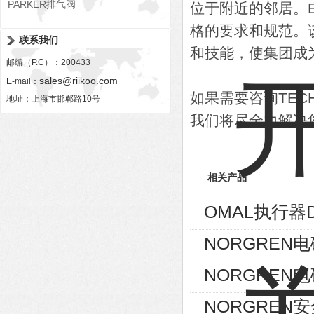
PARKER排气阀
位于附近的邻居。E
VV01311G0QF1026-54507-H
格的要求和规范。
联系我们
和技能，使集团成
邮编（P.C）：200433
sales@riikoo.com
E-mail：
如果需要咨询TE
地址：上海市邯郸路10号
我们将尽全力解决
相关产品
OMAL执行器D
NORGREN电磁
NORGREN电磁
NORGREN安