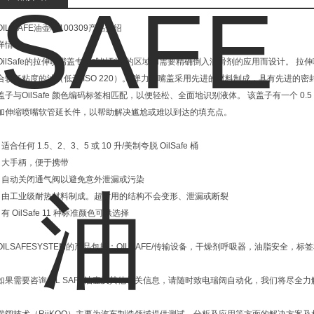
OIL SAFE油壶嘴100309产品介绍
详情
OilSafe的拉伸喷嘴盖专为难以到达的区域和需要精确倒入润滑剂的应用而设计。 拉伸
合较低粘度的油（低于 ISO 220）。 弹力喷嘴盖采用先进的材料制成，具有先进的密封螺
盖子与OilSafe 颜色编码标签相匹配，以便轻松、全面地识别液体。 该盖子有一个 0
加伸缩喷嘴软管延长件，以帮助解决尴尬或难以到达的填充点。
• 适合任何 1.5、2、3、5 或 10 升/美制夸脱 OilSafe 桶
• 大手柄，便于携带
• 自动关闭通气阀以避免意外泄漏或污染
• 由工业级耐热材料制成。超耐用的结构不会变形、泄漏或断裂
• 有 OilSafe 11 种标准颜色可供选择
OILSAFESYSTEM的产品包括：OILSAFE/传输设备，干燥剂呼吸器，油脂安全，标
如果需要咨询OIL SAFE油壶及其他相关信息，请随时致电瑞阔自动化，我们将尽全