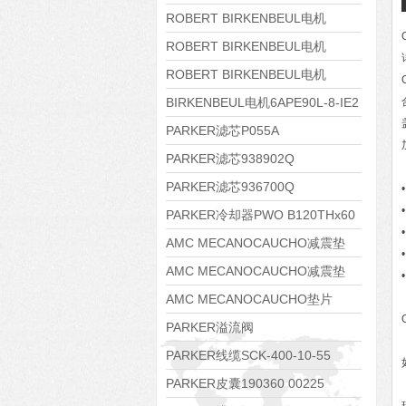
8APE112M-6K-IE3
ROBERT BIRKENBEUL电机
8APE100L-2 IE3
ROBERT BIRKENBEUL电机
8APE90S-4 IE3
ROBERT BIRKENBEUL电机
8APE80M-2K-IE3
BIRKENBEUL电机6APE90L-8-IE2
PARKER滤芯P055A
PARKER滤芯938902Q
PARKER滤芯936700Q
PARKER冷却器PWO B120THx60
AMC MECANOCAUCHO减震垫
138552
AMC MECANOCAUCHO减震垫
138551
AMC MECANOCAUCHO垫片
608074
PARKER溢流阀
RE06M35W2N1KWXG087
PARKER线缆SCK-400-10-55
PARKER皮囊190360 00225