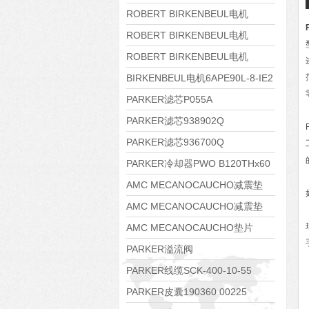
8APE112M-6K-IE3
ROBERT BIRKENBEUL电机
8APE100L-2 IE3
ROBERT BIRKENBEUL电机
8APE90S-4 IE3
ROBERT BIRKENBEUL电机
8APE80M-2K-IE3
BIRKENBEUL电机6APE90L-8-IE2
PARKER滤芯P055A
PARKER滤芯938902Q
PARKER滤芯936700Q
PARKER冷却器PWO B120THx60
AMC MECANOCAUCHO减震垫
138552
AMC MECANOCAUCHO减震垫
138551
AMC MECANOCAUCHO垫片
608074
PARKER溢流阀
RE06M35W2N1KWXG087
PARKER线缆SCK-400-10-55
PARKER皮囊190360 00225