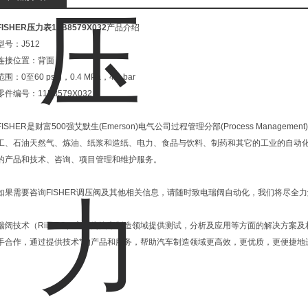
FISHER压力表11B8579X032
产品介绍
型号：J512
连接位置：背面
范围：0至60 psig，0.4 MPa，4.0 bar
零件编号：11B8579X032
FISHER是财富500强艾默生(Emerson)电气公司过程管理分部(Process Manag
工、石油天然气、炼油、纸浆和造纸、电力、食品与饮料、制药和其它的工业的自动
的产品和技术、咨询、项目管理和维护服务。
如果需要咨询FISHER调压阀及其他相关信息，请随时致电瑞阔自动化，我们将尽全
瑞阔技术（RiiKOO）主要为汽车制造领域提供测试，分析及应用等方面的解决方案
手合作，通过提供技术*的产品和服务，帮助汽车制造领域更高效，更优质，更便捷地