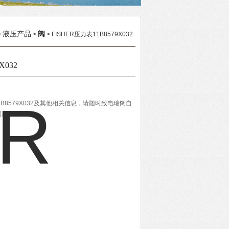
液压产品
阀
>
>
> FISHER压力表11B8579X032
X032
1B8579X032及其他相关信息，请随时致电瑞阔自
问题。