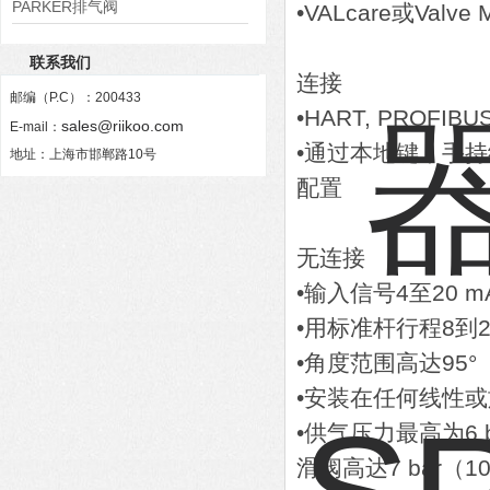
PARKER排气阀
•VALcare或Val
VV01311G0QF1026-54507-H
联系我们
连接
邮编（P.C）：200433
•HART, PROFIBUS
sales@riikoo.com
E-mail：
•通过本地键，手持
地址：上海市邯郸路10号
配置
无连接
•输入信号4至20 m
•用标准杆行程8到2
•角度范围高达95°
•安装在任何线性
•供气压力最高为6 ba
滑阀高达7 bar（10