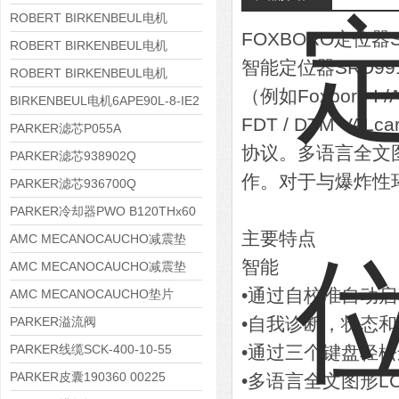
8APE112M-6K-IE3
ROBERT BIRKENBEUL电机
FOXBORO定位器
8APE100L-2 IE3
ROBERT BIRKENBEUL电机
智能定位器SRD
8APE90S-4 IE3
ROBERT BIRKENBEUL电机
（例如Foxboro
8APE80M-2K-IE3
BIRKENBEUL电机6APE90L-8-IE2
FDT / DTM VA
PARKER滤芯P055A
协议。多语言全文
PARKER滤芯938902Q
作。对于与爆炸性
PARKER滤芯936700Q
PARKER冷却器PWO B120THx60
主要特点
AMC MECANOCAUCHO减震垫
智能
138552
AMC MECANOCAUCHO减震垫
•通过自校准自动启
138551
AMC MECANOCAUCHO垫片
608074
•自我诊断，状态
PARKER溢流阀
RE06M35W2N1KWXG087
PARKER线缆SCK-400-10-55
•通过三个键盘轻
PARKER皮囊190360 00225
•多语言全文图形L