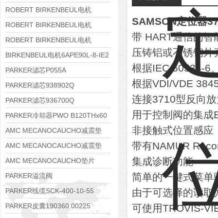
8APE112M-6K-IE3
ROBERT BIRKENBEUL电机
SAMSON定位器37
8APE100L-2 IE3
ROBERT BIRKENBEUL电机
带 HART通信的
8APE90S-4 IE3
ROBERT BIRKENBEUL电机
压铸铝或不锈钢外
8APE80M-2K-IE3
BIRKENBEUL电机6APE90L-8-IE2
根据IEC 60534
PARKER滤芯P055A
根据VDI/VDE 3
PARKER滤芯938902Q
连接3710型反向
PARKER滤芯936700Q
用于控制阀的集成EX
PARKER冷却器PWO B120THx60
非接触式位置感应
AMC MECANOCAUCHO减震垫
带有NAMUR Rec
138552
AMC MECANOCAUCHO减震垫
集成诊断功能
138551
AMC MECANOCAUCHO垫片
608074
简单的一键式菜单
PARKER溢流阀
RE06M35W2N1KWXG087
PARKER线缆SCK-400-10-55
由于可选择的读取方
PARKER皮囊190360 00225
可使用TROVIS-