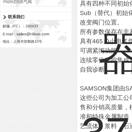
PARKER排气阀
具有四种不同初始
VV01311G0QF1026-54507-H
Sub（替代）初
联系我们
改变阀门位置。
邮编（P.C）：200433
所有参数保存在非易
sales@riikoo.com
E-mail：
具有465 Ω小电
地址：上海市邯郸路10号
可调紧闭功能
连续零位监控集成
自我诊断
SAMSON集团由S
这些公司为加工公司
售和分销高质量，
准和特殊金属制造
艺流体，浆料，石