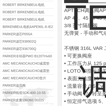
8APE112M-6K-IE3
ROBERT BIRKENBEUL电机
APTECH调压阀A
8APE100L-2 IE3
ROBERT BIRKENBEUL电机
AP 40、45 和 46
8APE90S-4 IE3
ROBERT BIRKENBEUL电机
3/8 英寸隔膜阀
8APE80M-2K-IE3
BIRKENBEUL电机6APE90L-8-IE2
无弹簧 - 手动和气
PARKER滤芯P055A
PARKER滤芯938902Q
不锈钢 316L V
PARKER滤芯936700Q
• 可更换阀座
PARKER冷却器PWO B120THx60
• 工作压力从 125 psig
AMC MECANOCAUCHO减震垫
• LOTO 和指示开
138552
AMC MECANOCAUCHO减震垫
• 表面光洁度 15 R
138551
AMC MECANOCAUCHO垫片
608074
• 流量容量 0.5 Cv
PARKER溢流阀
RE06M35W2N1KWXG087
PARKER线缆SCK-400-10-55
• 手动阀 1/4 转至
PARKER皮囊190360 00225
• 恒定排气选项 5、8 和