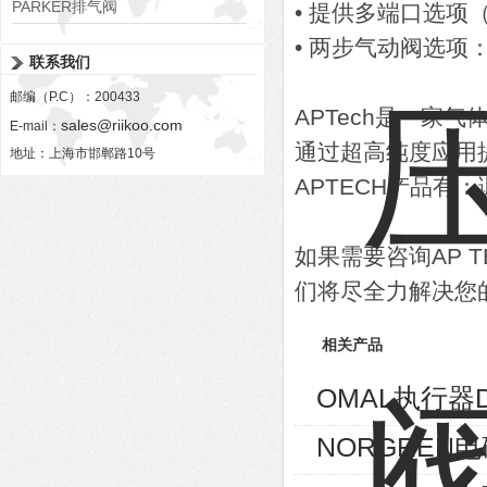
PARKER排气阀
• 提供多端口选项（
VV01311G0QF1026-54507-H
• 两步气动阀选项：
联系我们
邮编（P.C）：200433
APTech是一家气
sales@riikoo.com
E-mail：
通过超高纯度应用
地址：上海市邯郸路10号
APTECH产品有
如果需要咨询AP 
们将尽全力解决您
相关产品
OMAL执行器D
NORGREN电磁