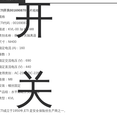
ETI开关001690870
技术规格
规格
ETI代码：001690870
描述：KVL-00 3p M8-M8
类别名称：熔断开关隔离器
尺寸：NH00
额定电流 (A)：160
极数：3
额定交流电压 (V)：690
额定直流电压 (V)：440
使用类别：AC-23B / DC-22B
连接：M8
安装：螺丝固定
产品组：水平熔断开关隔离器
类型：KVL
ETI成立于1950年,ETI 是安全保险丝生产商之一。