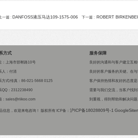
DANFOSS液压马达109-1575-006
ROBERT BIRKENBE
上一篇 :
下一篇 :
系方式
服务保障
址：上海市邯郸路10号
良好的沟通和与客户建立互相
系人：付清
良好的客户服务的关键。在与
方式/传真：86-021-5668 0125
客户保持热情和友好的态度是
QQ：2312238490
需要与我们交流，当客户找到
：sales@riikoo.com
到重视，得到帮助和解决问题
沪ICP备18028809号-1
GoogleSite
产品信息，欢迎来电咨询！ 版权所有 ICP备：