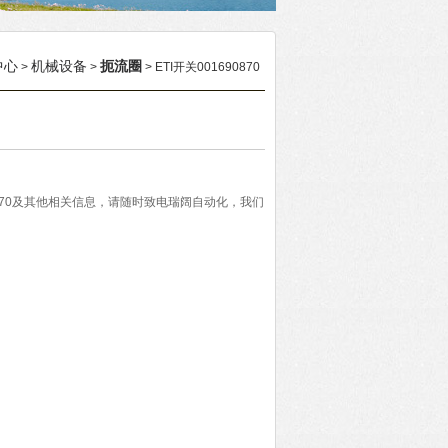
中心
机械设备
扼流圈
>
>
> ETI开关001690870
90870及其他相关信息，请随时致电瑞阔自动化，我们