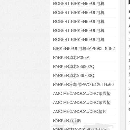
8APE160M-6 IE3
ROBERT BIRKENBEUL电机
8APE160L-4-IE3
ROBERT BIRKENBEUL电机
8APE112M-6K-IE3
ROBERT BIRKENBEUL电机
8APE100L-2 IE3
ROBERT BIRKENBEUL电机
8APE90S-4 IE3
ROBERT BIRKENBEUL电机
8APE80M-2K-IE3
BIRKENBEUL电机6APE90L-8-IE2
PARKER滤芯P055A
PARKER滤芯938902Q
PARKER滤芯936700Q
PARKER冷却器PWO B120THx60
AMC MECANOCAUCHO减震垫
138552
AMC MECANOCAUCHO减震垫
138551
AMC MECANOCAUCHO垫片
608074
PARKER溢流阀
RE06M35W2N1KWXG087
PARKER线缆SCK-400-10-55