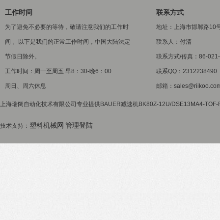
工作时间
联系方式
为了避免不必要的等待，敬请注意我们的工作时
地址：上海市邯郸路10
间 。以下是我们的正常工作时间，中国大陆法定
联系人：付清
节假日除外。
联系方式/传真：86-021-5
工作时间：周一至周五 早8：30-晚6：00
联系QQ：2312238490
周日、周六休息
邮箱：sales@riikoo.co
上海瑞阔自动化技术有限公司专业提供BAUER减速机BK80Z-12U/DSE13MA4-TOF
塑料机械网
管理登陆
技术支持：