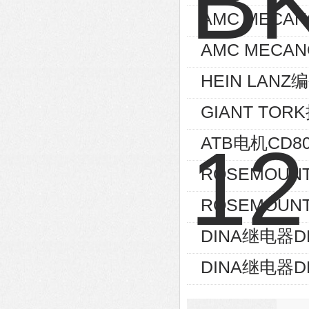
AMC MECA
AMC MECAN
HEIN LANZ编
GIANT TOR
ATB电机CD80
ROSEMOUNT
ROSEMOUNT
DINA继电器D
DINA继电器D