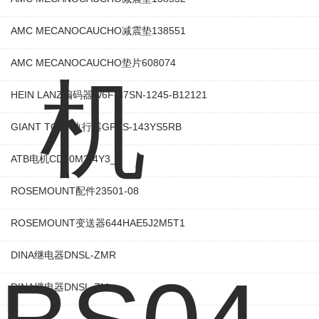
AMC MECANOCAUCHO减震垫138551
AMC MECANOCAUCHO垫片608074
HEIN LANZ编码器W6F-37SN-1245-B12121
GIANT TORK执行器GPXS-143YS5RB
ATB电机CD80M2-4Y3_2
ROSEMOUNT配件23501-08
ROSEMOUNT变送器644HAE5J2M5T1
DINA继电器DNSL-ZMR
DINA继电器DNSL-ZM