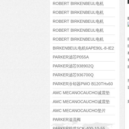
8APE160M-6 IE3
ROBERT BIRKENBEUL电机
8APE160L-4-IE3
ROBERT BIRKENBEUL电机
8APE112M-6K-IE3
ROBERT BIRKENBEUL电机
8APE100L-2 IE3
ROBERT BIRKENBEUL电机
8APE90S-4 IE3
ROBERT BIRKENBEUL电机
8APE80M-2K-IE3
BIRKENBEUL电机6APE90L-8-IE2
PARKER滤芯P055A
PARKER滤芯938902Q
PARKER滤芯936700Q
PARKER冷却器PWO B120THx60
AMC MECANOCAUCHO减震垫
138552
AMC MECANOCAUCHO减震垫
138551
AMC MECANOCAUCHO垫片
608074
PARKER溢流阀
RE06M35W2N1KWXG087
PARKER线缆SCK-400-10-55