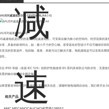
BAUER减速机BS04-74V/DV04LA4
介绍
BAUER减速机BS介绍
BS减速电机是经济的直角涡轮减速电机，可安装在极为狭小的空间内。经济划算的直
标准，具备的标准特点，如：最小尺寸的空心轴。逆变器友好型设计不仅可确保目前轻
有灵活的安装选件，包括轴、基座、表面与法兰解决方案。电机接线盒可以安装在围绕电
能性。
符合 IP65 等级（依据 IEC 529）的防护性能使得 BS 系列具有防尘与防水性
装置的输出轴提供全额定输出。
如果需要咨询BAUER减速机及其他相关信息，请随时致电瑞阔自动化，我们将尽全力
相关产品
AMC MECANOCAUCHO减震垫138552