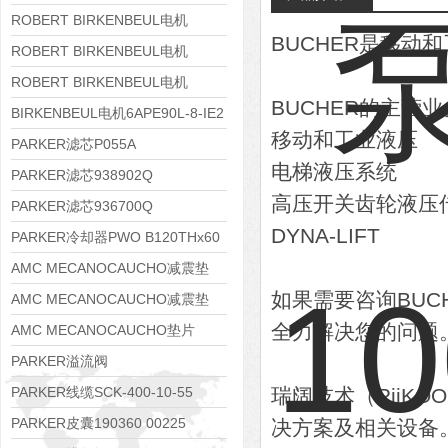
8APE112M-6K-IE3
ROBERT BIRKENBEUL电机
BUCHER是移
8APE100L-2 IE3
ROBERT BIRKENBEUL电机
8APE90S-4 IE3
ROBERT BIRKENBEUL电机
BUCHER的主营
8APE80M-2K-IE3
BIRKENBEUL电机6APE90L-8-IE2
移动和工业液压
PARKER滤芯P055A
电梯液压系统
PARKER滤芯938902Q
高压开关齿轮液压
PARKER滤芯936700Q
DYNA-LIFT
PARKER冷却器PWO B120THx60
AMC MECANOCAUCHO减震垫
如果需要咨询BU
138552
AMC MECANOCAUCHO减震垫
全力解决您的问题
138551
AMC MECANOCAUCHO垫片
608074
PARKER溢流阀
RE06M35W2N1KWXG087
PARKER线缆SCK-400-10-55
瑞阔技术（RiiK
PARKER皮囊190360 00225
决方案及相关设备