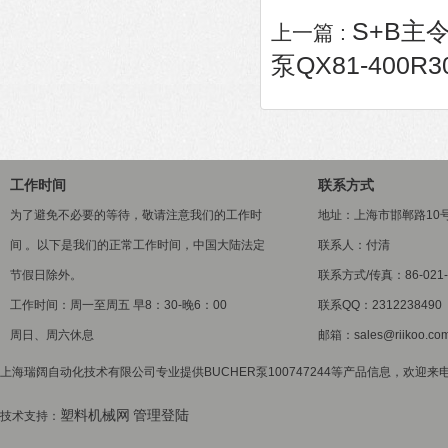
S+B主令
上一篇 :
泵QX81-400R3
工作时间
联系方式
为了避免不必要的等待，敬请注意我们的工作时
地址：上海市邯郸路10
间 。以下是我们的正常工作时间，中国大陆法定
联系人：付清
节假日除外。
联系方式/传真：86-021-5
工作时间：周一至周五 早8：30-晚6：00
联系QQ：2312238490
周日、周六休息
邮箱：sales@riikoo.co
上海瑞阔自动化技术有限公司专业提供BUCHER泵100747244等产品信息，欢迎来电
塑料机械网
管理登陆
技术支持：