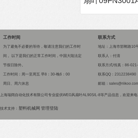
扇叶09FN3001
工作时间
联系方式
为了避免不必要的等待，敬请注意我们的工作时
地址：上海市邯郸路10
间 。以下是我们的正常工作时间，中国大陆法定
联系人：付清
节假日除外。
联系方式/传真：86-021-5
工作时间：周一至周五 早8：30-晚6：00
联系QQ：2312238490
周日、周六休息
邮箱：sales@riikoo.co
上海瑞阔自动化技术有限公司专业提供WEG风扇叶AL90S/L-8等产品信息，欢迎来电咨
塑料机械网
管理登陆
技术支持：