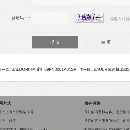
验证码：
请输入计算
BALDOR电机扇叶09FN3001A01SP
BAUER减速机BS03-3
上一篇 :
下一篇 :
系方式
服务保障
址：上海市邯郸路10号
良好的沟通和与客户建立互相
系人：付清
良好的客户服务的关键。在与
方式/传真：86-021-5668 0125
客户保持热情和友好的态度是