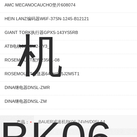
AMC MECANOCAUCHO垫片608074
HEIN LANZ编码器W6F-37SN-1245-B12121
GIANT TORK执行器GPXS-143YS5RB
ATB电机CD80M2-4Y3_2
ROSEMOUNT配件23501-08
ROSEMOUNT变送器644HAE5J2M5T1
DINA继电器DNSL-ZMR
DINA继电器DNSL-ZM
产品：