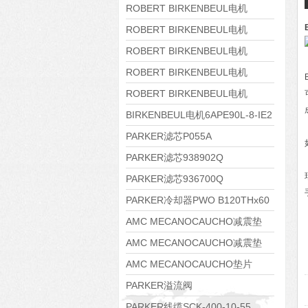
8APE160M-6 IE3
ROBERT BIRKENBEUL电机
8APE160L-4-IE3
ROBERT BIRKENBEUL电机
8APE112M-6K-IE3
ROBERT BIRKENBEUL电机
8APE100L-2 IE3
ROBERT BIRKENBEUL电机
8APE90S-4 IE3
ROBERT BIRKENBEUL电机
8APE80M-2K-IE3
BIRKENBEUL电机6APE90L-8-IE2
PARKER滤芯P055A
PARKER滤芯938902Q
PARKER滤芯936700Q
PARKER冷却器PWO B120THx60
AMC MECANOCAUCHO减震垫
138552
AMC MECANOCAUCHO减震垫
138551
AMC MECANOCAUCHO垫片
608074
PARKER溢流阀
RE06M35W2N1KWXG087
PARKER线缆SCK-400-10-55