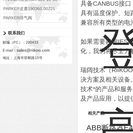
具备CANBUS接
PARKER皮囊190360 00225
具有温度保护、短
PARKER排气阀
兼容所有类型的电
VV01311G0QF1026-54507-H
联系我们
如果需要咨询IE
邮编（P.C）：200433
化，我们将尽全力
sales@riikoo.com
E-mail：
地址：上海市邯郸路10号
瑞阔技术（RiiK
决方案及相关设备
技术*的产品和服
及产品应用，以提
相关产品
ABB断路器E4S4