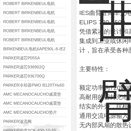
8APE160M-6 IE3
ROBERT BIRKENBEUL电机
IES曲臂登高车充电器
8APE160L-4-IE3
ROBERT BIRKENBEUL电机
ELIPS 720-1500
8APE112M-6K-IE3
ROBERT BIRKENBEUL电机
8APE100L-2 IE3
凭借紧凑的设计和高频
ROBERT BIRKENBEUL电机
8APE90S-4 IE3
ROBERT BIRKENBEUL电机
集成到工业或休闲
8APE80M-2K-IE3
BIRKENBEUL电机6APE90L-8-IE2
计，旨在承受各种
PARKER滤芯P055A
PARKER滤芯938902Q
主要特性：
PARKER滤芯936700Q
PARKER冷却器PWO B120THx60
额定功率为720W
AMC MECANOCAUCHO减震垫
高耐用的密封充电
138552
AMC MECANOCAUCHO减震垫
结实的外壳，抗机
138551
AMC MECANOCAUCHO垫片
通用交流电源输入（8
608074
PARKER溢流阀
无内部风扇的散热
RE06M35W2N1KWXG087
PARKER线缆SCK-400-10-55