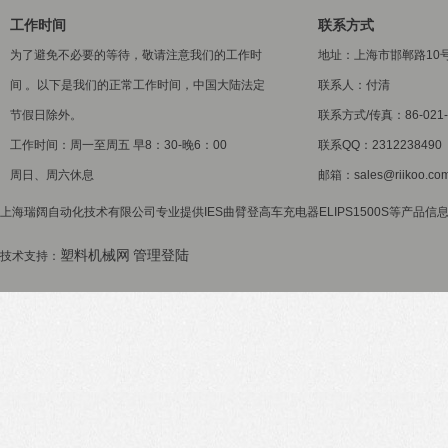
工作时间
联系方式
为了避免不必要的等待，敬请注意我们的工作时
地址：上海市邯郸路10
间 。以下是我们的正常工作时间，中国大陆法定
联系人：付清
节假日除外。
联系方式/传真：86-021-5
工作时间：周一至周五 早8：30-晚6：00
联系QQ：2312238490
周日、周六休息
邮箱：sales@riikoo.co
上海瑞阔自动化技术有限公司专业提供IES曲臂登高车充电器ELIPS1500S等产品信息
塑料机械网
管理登陆
技术支持：