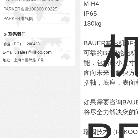
M H4
PARKER皮囊190360 00225
IP65
PARKER排气阀
180kg
VV01311G0QF1026-54507-H
联系我们
BAUER减速机BF
邮编（P.C）：200433
可靠的BF齿轮电
sales@riikoo.com
E-mail：
地址：上海市邯郸路10号
能，包括最小尺寸
面向未来的解决方
括轴，底座，表面
如果需要咨询BA
将尽全力解决您的
瑞阔技术（RiiK