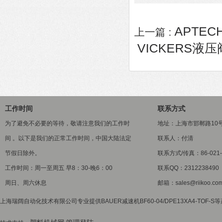
APTECH
上一篇 :
VICKERS液压阀K
工作时间
联系方式
为了避免不必要的等待，敬请注意我们的工作时
地址：上海市邯郸路10
间 。以下是我们的正常工作时间，中国大陆法定
联系人：付清
节假日除外。
联系方式/传真：86-021-5
工作时间：周一至周五 早8：30-晚6：00
联系QQ：2312238490
周日、周六休息
邮箱：sales@riikoo.co
上海瑞阔自动化技术有限公司专业提供BAUER减速机BF60-04/DPE13XA4-TOF-