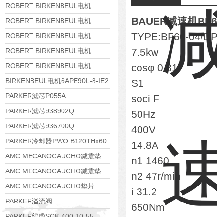
8APE160M-6 IE3
ROBERT BIRKENBEUL电机
BAUER减速机BF60-
8APE160L-4-IE3
ROBERT BIRKENBEUL电机
TYPE:BF60-04/D
8APE112M-6K-IE3
ROBERT BIRKENBEUL电机
8APE100L-2 IE3
7.5kw
ROBERT BIRKENBEUL电机
8APE90S-4 IE3
ROBERT BIRKENBEUL电机
cosφ 0.81
8APE80M-2K-IE3
BIRKENBEUL电机6APE90L-8-IE2
S1
PARKER滤芯P055A
soci F
PARKER滤芯938902Q
50Hz
PARKER滤芯936700Q
400V
PARKER冷却器PWO B120THx60
14.8A
AMC MECANOCAUCHO减震垫
n1 1460
138552
AMC MECANOCAUCHO减震垫
n2 47r/min
138551
AMC MECANOCAUCHO垫片
i 31.2
608074
PARKER溢流阀
650Nm
RE06M35W2N1KWXG087
PARKER线缆SCK-400-10-55